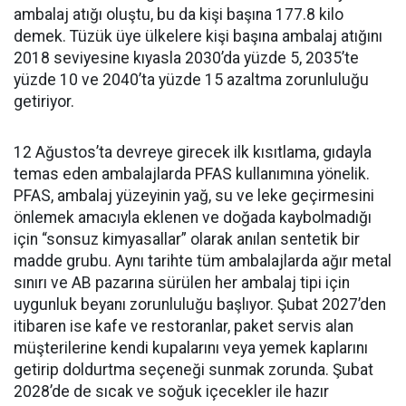
ambalaj atığı oluştu, bu da kişi başına 177.8 kilo
demek. Tüzük üye ülkelere kişi başına ambalaj atığını
2018 seviyesine kıyasla 2030’da yüzde 5, 2035’te
yüzde 10 ve 2040’ta yüzde 15 azaltma zorunluluğu
getiriyor.
12 Ağustos’ta devreye girecek ilk kısıtlama, gıdayla
temas eden ambalajlarda PFAS kullanımına yönelik.
PFAS, ambalaj yüzeyinin yağ, su ve leke geçirmesini
önlemek amacıyla eklenen ve doğada kaybolmadığı
için “sonsuz kimyasallar” olarak anılan sentetik bir
madde grubu. Aynı tarihte tüm ambalajlarda ağır metal
sınırı ve AB pazarına sürülen her ambalaj tipi için
uygunluk beyanı zorunluluğu başlıyor. Şubat 2027’den
itibaren ise kafe ve restoranlar, paket servis alan
müşterilerine kendi kupalarını veya yemek kaplarını
getirip doldurtma seçeneği sunmak zorunda. Şubat
2028’de de sıcak ve soğuk içecekler ile hazır