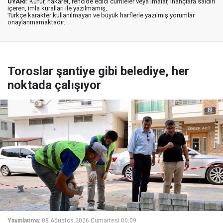
UYARI:
Küfür, hakaret, rencide edici cümleler veya imalar, inançlara saldırı
içeren, imla kuralları ile yazılmamış,
Türkçe karakter kullanılmayan ve büyük harflerle yazılmış yorumlar
onaylanmamaktadır.
Toroslar şantiye gibi belediye, her
noktada çalışıyor
Yayınlanma:
08 Ağustos 2026 Cumartesi 00:09