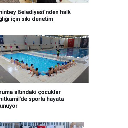
hinbey Belediyesi’nden halk
lığı için sıkı denetim
ruma altındaki çocuklar
hitkamil'de sporla hayata
tunuyor