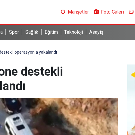
Manşetler
Foto Galeri
ka
Spor
Sağlık
Eğitim
Teknoloji
Asayiş
destekli operasyonla yakalandı
one destekli
landı