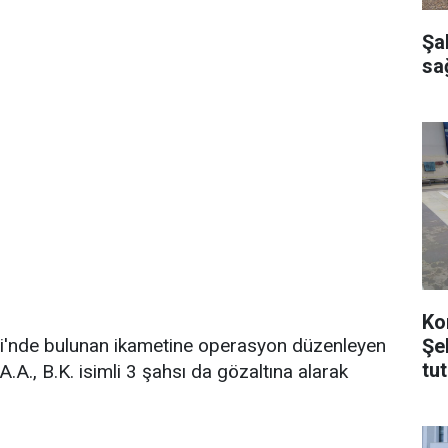
Şa
sağ
Ko
Şe
i'nde bulunan ikametine operasyon düzenleyen
tu
A.A., B.K. isimli 3 şahsı da gözaltına alarak