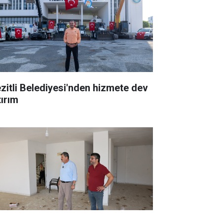
zitli Belediyesi'nden hizmete dev
tırım