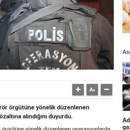
As
terör örgütüne yönelik düzenlenen
zaltına alındığını duyurdu.
Ad
ga
rör örgütüne yönelik düzenlenen operasyonlarda