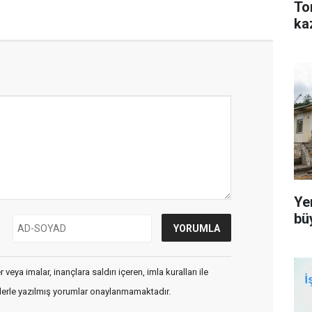
To
ka
Ye
bü
veya imalar, inançlara saldırı içeren, imla kuralları ile
flerle yazılmış yorumlar onaylanmamaktadır.