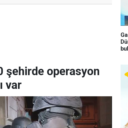
Ga
Dü
bu
0 şehirde operasyon
ı var