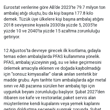
Eurostat verilerine göre AB’de 2023’te 79.7 milyon ton
ambalaj atığı oluştu, bu da kişi başına 177.8 kilo
demek. Tüzük üye ülkelere kişi başına ambalaj atığını
2018 seviyesine kıyasla 2030’da yüzde 5, 2035’te
yüzde 10 ve 2040’ta yüzde 15 azaltma zorunluluğu
getiriyor.
12 Ağustos’ta devreye girecek ilk kısıtlama, gıdayla
temas eden ambalajlarda PFAS kullanımına yönelik.
PFAS, ambalaj yüzeyinin yağ, su ve leke geçirmesini
önlemek amacıyla eklenen ve doğada kaybolmadığı
için “sonsuz kimyasallar” olarak anılan sentetik bir
madde grubu. Aynı tarihte tüm ambalajlarda ağır metal
sınırı ve AB pazarına sürülen her ambalaj tipi için
uygunluk beyanı zorunluluğu başlıyor. Şubat 2027’den
itibaren ise kafe ve restoranlar, paket servis alan
müşterilerine kendi kupalarını veya yemek kaplarını
getirip doldurtma seçeneği sunmak zorunda. Şubat