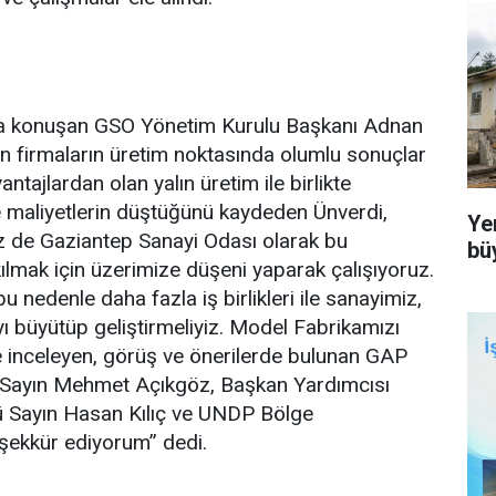
ıda konuşan GSO Yönetim Kurulu Başkanı Adnan
n firmaların üretim noktasında olumlu sonuçlar
ntajlardan olan yalın üretim ile birlikte
ve maliyetlerin düştüğünü kaydeden Ünverdi,
Ye
Biz de Gaziantep Sanayi Odası olarak bu
bü
kılmak için üzerimize düşeni yaparak çalışıyoruz.
 nedenle daha fazla iş birlikleri ile sanayimiz,
ı büyütüp geliştirmeliyiz. Model Fabrikamızı
e inceleyen, görüş ve önerilerde bulunan GAP
i Sayın Mehmet Açıkgöz, Başkan Yardımcısı
ü Sayın Hasan Kılıç ve UNDP Bölge
şekkür ediyorum” dedi.