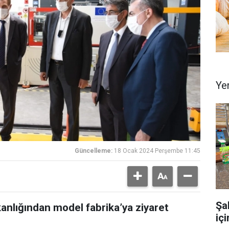
Ye
Güncelleme:
18 Ocak 2024 Perşembe 11:45
Şa
anlığından model fabrika’ya ziyaret
iç