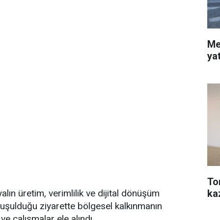
Me
ya
To
ka
lın üretim, verimlilik ve dijital dönüşüm
nuşulduğu ziyarette bölgesel kalkınmanın
i ve çalışmalar ele alındı.