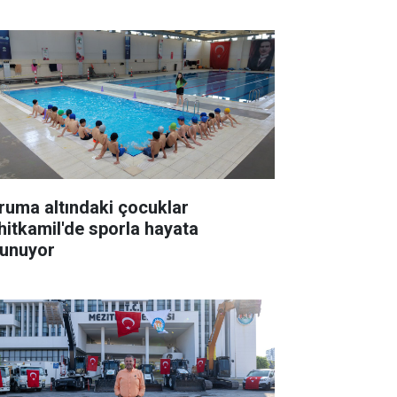
ruma altındaki çocuklar
hitkamil'de sporla hayata
tunuyor