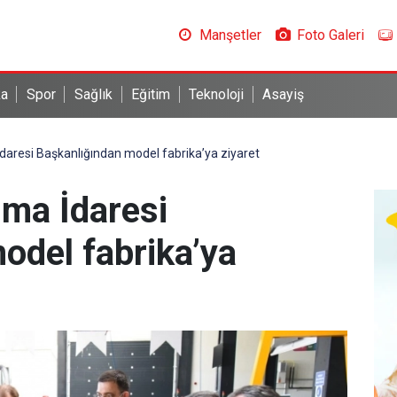
Manşetler
Foto Galeri
ka
Spor
Sağlık
Eğitim
Teknoloji
Asayiş
daresi Başkanlığından model fabrika’ya ziyaret
ma İdaresi
odel fabrika’ya