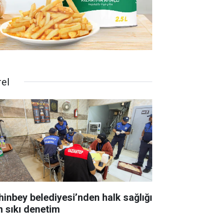
rel
hinbey belediyesi’nden halk sağlığı
in sıkı denetim