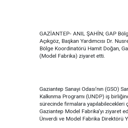
GAZİANTEP- ANIL ŞAHİN; GAP Bölge 
Açıkgöz, Başkan Yardımcısı Dr. Nusr
Bölge Koordinatörü Hamit Doğan, Gazi
(Model Fabrika) ziyaret etti.
Gaziantep Sanayi Odası’nın (GSO) Sanay
Kalkınma Programı (UNDP) iş birliğind
sürecinde firmalara yapılabilecekler
Gaziantep Model Fabrika’yı ziyaret 
Ünverdi ve Model Fabrika Direktörü Yus