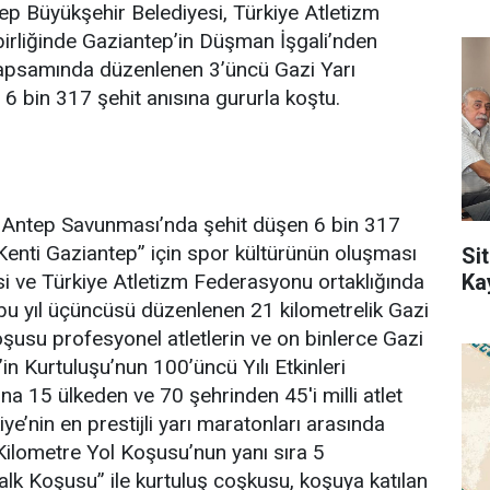
Büyükşehir Belediyesi, Türkiye Atletizm
birliğinde Gaziantep’in Düşman İşgali’nden
apsamında düzenlenen 3’üncü Gazi Yarı
 6 bin 317 şehit anısına gururla koştu.
ihi Antep Savunması’nda şehit düşen 6 bin 317
Kenti Gaziantep” için spor kültürünün oluşması
Sit
Ka
i ve Türkiye Atletizm Federasyonu ortaklığında
bu yıl üçüncüsü düzenlenen 21 kilometrelik Gazi
şusu profesyonel atletlerin ve on binlerce Gazi
p’in Kurtuluşu’nun 100’üncü Yılı Etkinleri
 15 ülkeden ve 70 şehrinden 45'i milli atlet
iye’nin en prestijli yarı maratonları arasında
Kilometre Yol Koşusu’nun yanı sıra 5
lk Koşusu” ile kurtuluş coşkusu, koşuya katılan