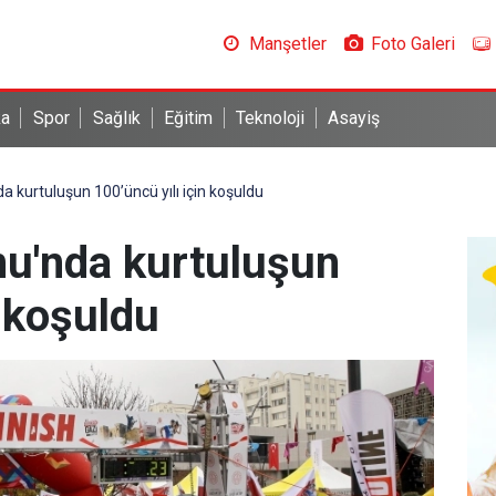
Manşetler
Foto Galeri
ka
Spor
Sağlık
Eğitim
Teknoloji
Asayiş
a kurtuluşun 100’üncü yılı için koşuldu
nu'nda kurtuluşun
n koşuldu