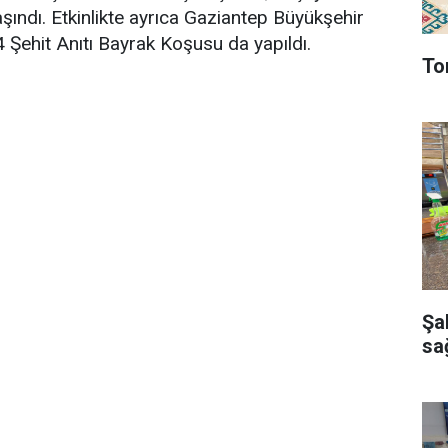
aşındı. Etkinlikte ayrıca Gaziantep Büyükşehir
4 Şehit Anıtı Bayrak Koşusu da yapıldı.
To
Şa
sağ