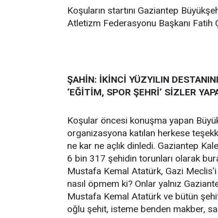
Koşuların startını Gaziantep Büyükşe
Atletizm Federasyonu Başkanı Fatih Ç
ŞAHİN: İKİNCİ YÜZYILIN DESTANI
‘EĞİTİM, SPOR ŞEHRİ’ SİZLER YAP
Koşular öncesi konuşma yapan Büyük
organizasyona katılan herkese teşekk
ne kar ne açlık dinledi. Gaziantep Kales
6 bin 317 şehidin torunları olarak bura
Mustafa Kemal Atatürk, Gazi Meclis’i 
nasıl öpmem ki? Onlar yalnız Gaziantep'
Mustafa Kemal Atatürk ve bütün şehitl
oğlu şehit, isteme benden makber, 