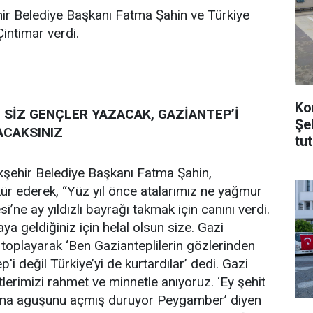
hir Belediye Başkanı Fatma Şahin ve Türkiye
intimar verdi.
Ko
NI SİZ GENÇLER YAZACAK, GAZİANTEP’İ
Şe
ACAKSINIZ
tu
şehir Belediye Başkanı Fatma Şahin,
ür ederek, “Yüz yıl önce atalarımız ne yağmur
i’ne ay yıldızlı bayrağı takmak için canını verdi.
ya geldiğiniz için helal olsun size. Gazi
toplayarak ‘Ben Gazianteplilerin gözlerinden
i değil Türkiye’yi de kurtardılar’ dedi. Gazi
erimizi rahmet ve minnetle anıyoruz. ‘Ey şehit
sana aguşunu açmış duruyor Peygamber’ diyen