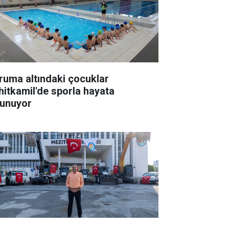
ruma altındaki çocuklar
hitkamil'de sporla hayata
tunuyor