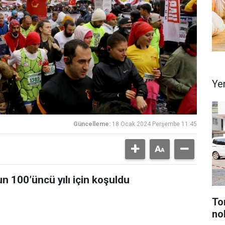
Ye
Güncelleme:
18 Ocak 2024 Perşembe 11:45
n 100’üncü yılı için koşuldu
To
no