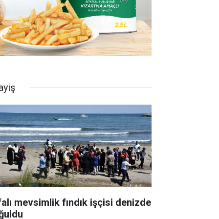
ayiş
falı mevsimlik fındık işçisi denizde
ğuldu