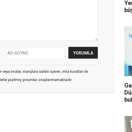
Ye
bü
veya imalar, inançlara saldırı içeren, imla kuralları ile
flerle yazılmış yorumlar onaylanmamaktadır.
Ga
Dü
bu