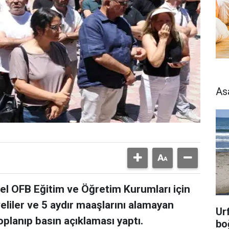
As
el OFB Eğitim ve Öğretim Kurumları için
veliler ve 5 aydır maaşlarını alamayan
Ur
lanıp basın açıklaması yaptı.
bo