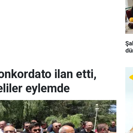
Şa
dü
kordato ilan etti,
liler eylemde