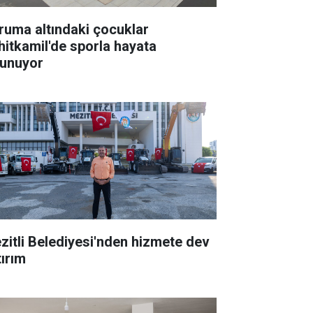
ruma altındaki çocuklar
hitkamil'de sporla hayata
tunuyor
zitli Belediyesi'nden hizmete dev
tırım