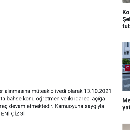
Ko
Şe
tu
er alınmasına müteakip ivedi olarak 13.10.2021
pta bahse konu öğretmen ve iki idareci açığa
Me
ri süreç devam etmektedir. Kamuoyuna saygıyla
ya
ENİ ÇİZGİ