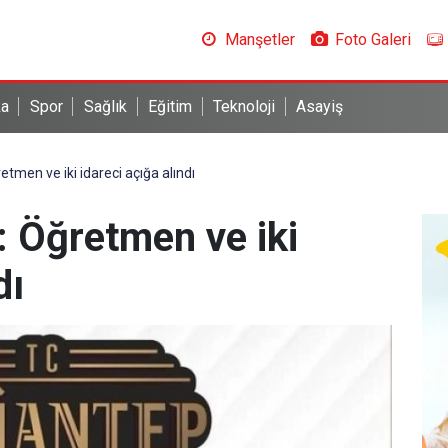
Manşetler
Foto Galeri
ka
Spor
Sağlık
Eğitim
Teknoloji
Asayiş
etmen ve iki idareci açığa alındı
i: Öğretmen ve iki
dı