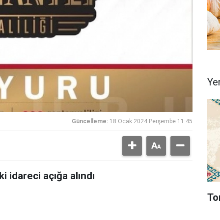
Ye
Güncelleme:
18 Ocak 2024 Perşembe 11:45
i idareci açığa alındı
To