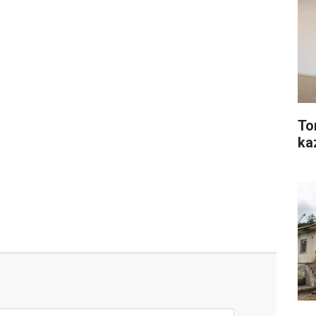
To
ka