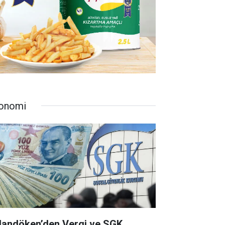
onomi
landöken’den Vergi ve SGK