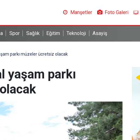
Manşetler
Foto Galeri
ka
Spor
Sağlık
Eğitim
Teknoloji
Asayiş
aşam parkı müzeler ücretsiz olacak
al yaşam parkı
 olacak