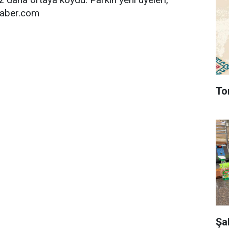
ihaber.com
To
Şa