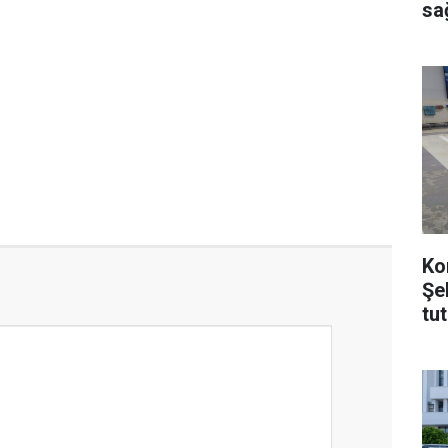
sağ
Ko
Şe
tu