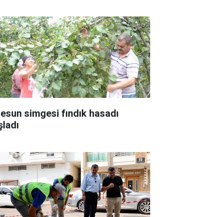
resun simgesi fındık hasadı
şladı