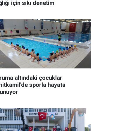
lığı için sıkı denetim
ruma altındaki çocuklar
hitkamil'de sporla hayata
tunuyor