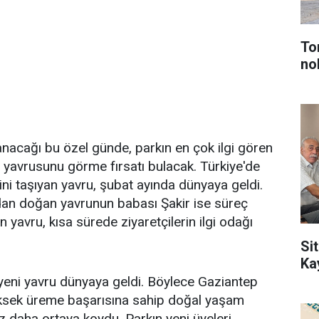
To
no
nacağı bu özel günde, parkın en çok ilgi gören
in yavrusunu görme fırsatı bulacak. Türkiye'de
ini taşıyan yavru, şubat ayında dünyaya geldi.
ndan doğan yavrunun babası Şakir ise süreç
n yavru, kısa sürede ziyaretçilerin ilgi odağı
Sit
Ka
yeni yavru dünyaya geldi. Böylece Gaziantep
üksek üreme başarısına sahip doğal yaşam
ez daha ortaya koydu. Parkın yeni üyeleri,