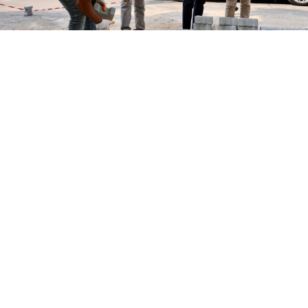
Yayınlanma:
08 Ağustos 2026 Cumartesi 00:09
Toroslar'da yollar yenileniyor, mahalleler
güzelleşiyor