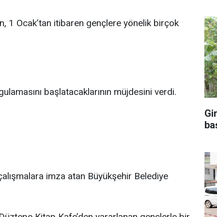
n, 1 Ocak’tan itibaren gençlere yönelik birçok
ulamasını başlatacaklarının müjdesini verdi.
Gi
ba
 çalışmalara imza atan Büyükşehir Belediye
üztepe Kitap Kafe’den yararlanan gençlerle bir