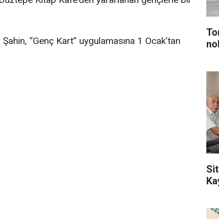
To
Şahin, “Genç Kart” uygulamasına 1 Ocak’tan
no
Sit
Ka