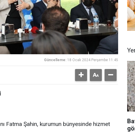
Ye
Güncelleme:
18 Ocak 2024 Perşembe 11:45
i
Ba
anı Fatma Şahin, kurumun bünyesinde hizmet
gör