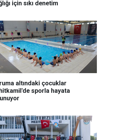
lığı için sıkı denetim
ruma altındaki çocuklar
hitkamil'de sporla hayata
tunuyor