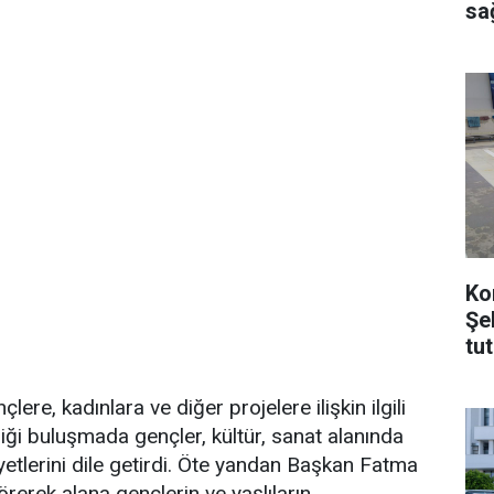
sağ
Ko
Şe
tu
ere, kadınlara ve diğer projelere ilişkin ilgili
ldiği buluşmada gençler, kültür, sanat alanında
etlerini dile getirdi. Öte yandan Başkan Fatma
görerek alana gençlerin ve yaşlıların