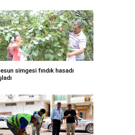
resun simgesi fındık hasadı
şladı