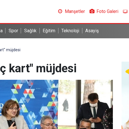
Manşetler
Foto Galeri
ka
Spor
Sağlık
Eğitim
Teknoloji
Asayiş
rt" müjdesi
ç kart" müjdesi