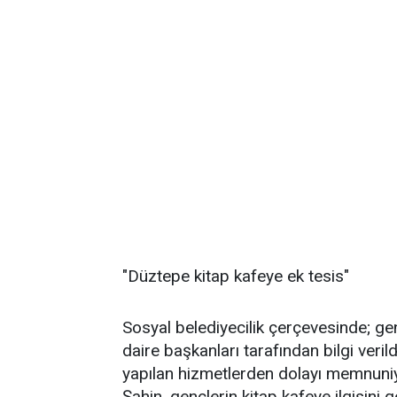
"Düztepe kitap kafeye ek tesis"
Sosyal belediyecilik çerçevesinde; gençl
daire başkanları tarafından bilgi veri
yapılan hizmetlerden dolayı memnuniy
Şahin, gençlerin kitap kafeye ilgisini 