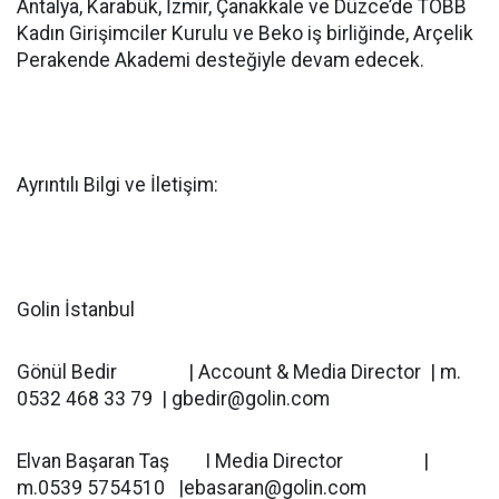
Antalya, Karabük, İzmir, Çanakkale ve Düzce’de TOBB
Kadın Girişimciler Kurulu ve Beko iş birliğinde, Arçelik
Perakende Akademi desteğiyle devam edecek.
Ayrıntılı Bilgi ve İletişim:
Golin İstanbul
Gönül Bedir | Account & Media Director | m.
0532 468 33 79 | gbedir@golin.com
Elvan Başaran Taş I Media Director |
m.0539 5754510 |ebasaran@golin.com