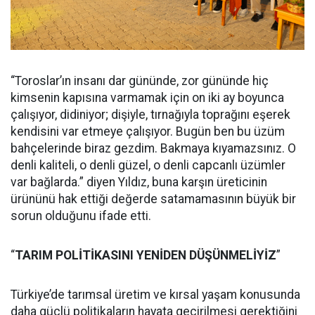
“Toroslar’ın insanı dar gününde, zor gününde hiç
kimsenin kapısına varmamak için on iki ay boyunca
çalışıyor, didiniyor; dişiyle, tırnağıyla toprağını eşerek
kendisini var etmeye çalışıyor. Bugün ben bu üzüm
bahçelerinde biraz gezdim. Bakmaya kıyamazsınız. O
denli kaliteli, o denli güzel, o denli capcanlı üzümler
var bağlarda.” diyen Yıldız, buna karşın üreticinin
ürününü hak ettiği değerde satamamasının büyük bir
sorun olduğunu ifade etti.
“
TARIM POLİTİKASINI YENİDEN DÜŞÜNMELİYİZ
”
Türkiye’de tarımsal üretim ve kırsal yaşam konusunda
daha güçlü politikaların hayata geçirilmesi gerektiğini