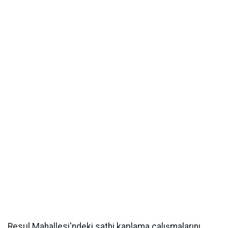
Resul Mahallesi'ndeki sathi kaplama çalışmalarını