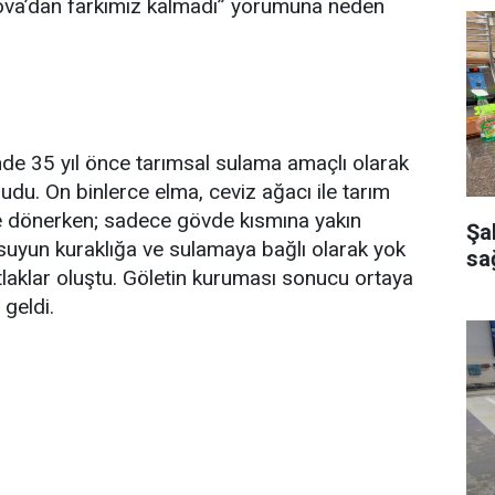
urova’dan farkımız kalmadı” yorumuna neden
nde 35 yıl önce tarımsal sulama amaçlı olarak
du. On binlerce elma, ceviz ağacı ile tarım
öle dönerken; sadece gövde kısmına yakın
Şa
suyun kuraklığa ve sulamaya bağlı olarak yok
sağ
tlaklar oluştu. Göletin kuruması sonucu ortaya
 geldi.