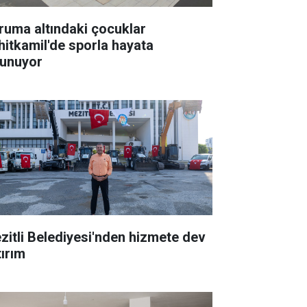
ruma altındaki çocuklar
hitkamil'de sporla hayata
tunuyor
zitli Belediyesi'nden hizmete dev
tırım