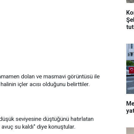
Ko
Şe
tu
a tamamen dolan ve masmavi görüntüsü ile
alinin içler acısı olduğunu belirttiler.
Me
ya
n düşük seviyesine düştüğünü hatırlatan
 avuç su kaldı" diye konuştular.