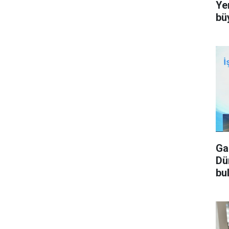
Ye
bü
Ga
Dü
bu