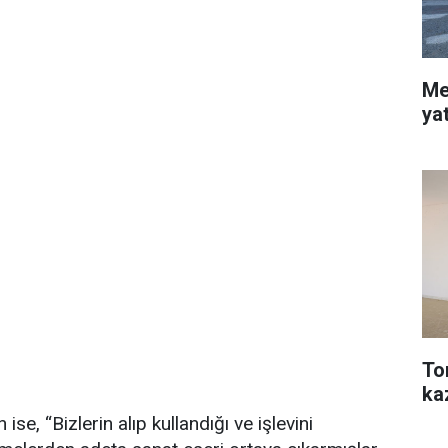
Me
ya
To
ka
e, “Bizlerin alıp kullandığı ve işlevini