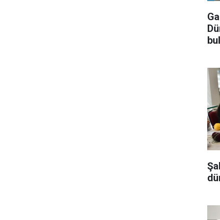
Ga
Dü
bu
Şa
dü