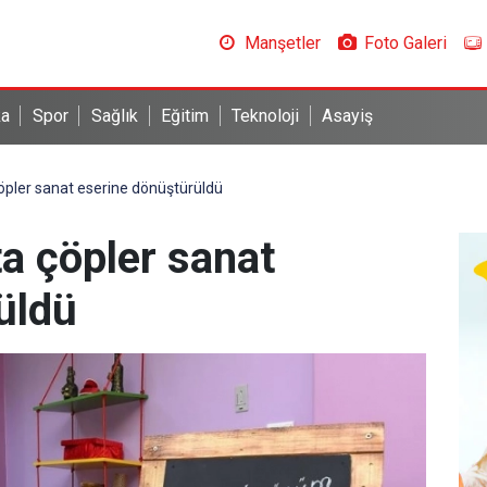
Manşetler
Foto Galeri
ka
Spor
Sağlık
Eğitim
Teknoloji
Asayiş
ler sanat eserine dönüştürüldü
a çöpler sanat
üldü