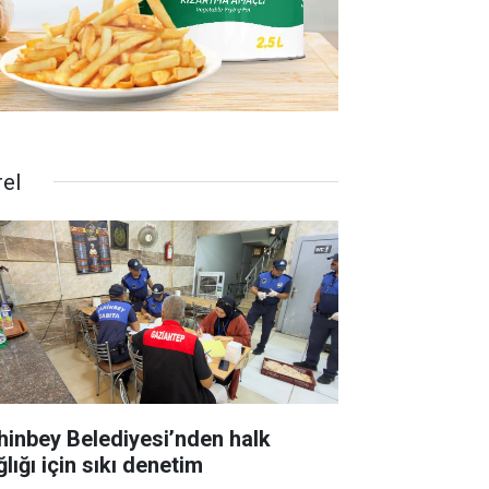
rel
hinbey Belediyesi’nden halk
lığı için sıkı denetim