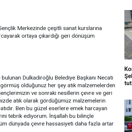
Gençlik Merkezinde çeşitli sanat kurslarına
arcayarak ortaya çıkardığı geri dönüşüm
Ko
Şe
 bulunan Dulkadiroğlu Belediye Başkanı Necati
tu
e görmüş olduğunuz her şey atık malzemelerden
nçlerimizin ve sonraki nesillerin çevre ve geri
imizde atık olarak gördüğümüz malzemelerin
patıdır. Ben bu güzel eserlere emek harcayan
ni tebrik ediyorum. İnşallah bu bilinçle
üm dünyada çevre hassasiyeti daha fazla artar