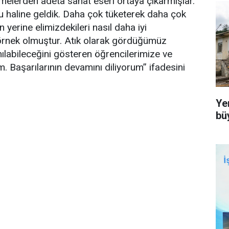
lerden adeta sanat eseri ortaya çıkarmışlar.
u haline geldik. Daha çok tüketerek daha çok
yerine elimizdekileri nasıl daha iyi
 örnek olmuştur. Atık olarak gördüğümüz
nılabileceğini gösteren öğrencilerimize ve
 Başarılarının devamını diliyorum” ifadesini
Ye
bü