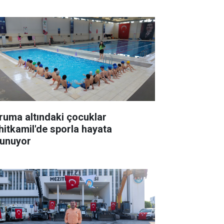
ruma altındaki çocuklar
hitkamil'de sporla hayata
tunuyor