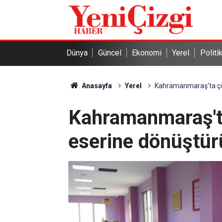
Dünya
Güncel
Ekonomi
Yerel
Politi
Anasayfa
Yerel
Kahramanmaraş'ta çöp
Kahramanmaraş't
eserine dönüştür