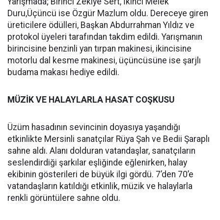
Yarışmada; Birinci Zekiye Sert, İkinci Melek
Duru,Üçüncü ise Özgür Mazlum oldu. Dereceye giren
üreticilere ödülleri, Başkan Abdurrahman Yıldız ve
protokol üyeleri tarafından takdim edildi. Yarışmanın
birincisine benzinli yan tırpan makinesi, ikincisine
motorlu dal kesme makinesi, üçüncüsüne ise şarjlı
budama makası hediye edildi.
MÜZİK VE HALAYLARLA HASAT COŞKUSU
Üzüm hasadının sevincinin doyasıya yaşandığı
etkinlikte Mersinli sanatçılar Rüya Şah ve Bedii Şaraplı
sahne aldı. Alanı dolduran vatandaşlar, sanatçıların
seslendirdiği şarkılar eşliğinde eğlenirken, halay
ekibinin gösterileri de büyük ilgi gördü. 7’den 70’e
vatandaşların katıldığı etkinlik, müzik ve halaylarla
renkli görüntülere sahne oldu.