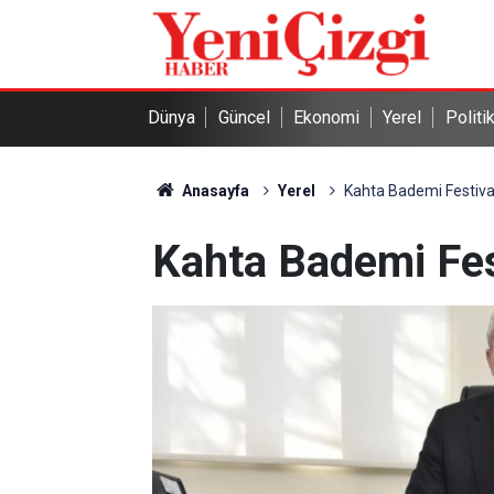
Dünya
Güncel
Ekonomi
Yerel
Politi
Anasayfa
Yerel
Kahta Bademi Festiva
Kahta Bademi Fes