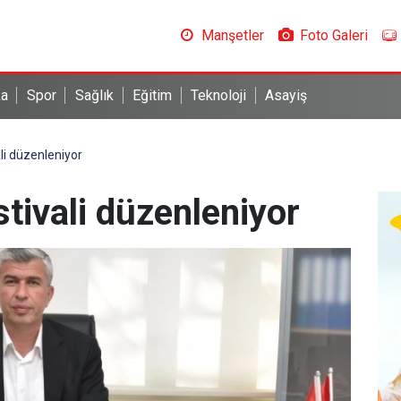
Manşetler
Foto Galeri
ka
Spor
Sağlık
Eğitim
Teknoloji
Asayiş
li düzenleniyor
tivali düzenleniyor