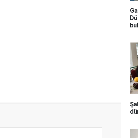
Ga
Dü
bu
Şa
dü