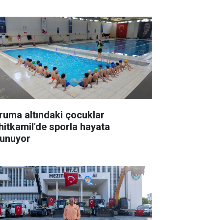
ruma altındaki çocuklar
hitkamil'de sporla hayata
tunuyor