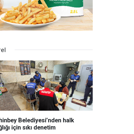
rel
hinbey Belediyesi’nden halk
lığı için sıkı denetim