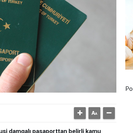
Pol
susi damgalı pasaporttan belirli kamu