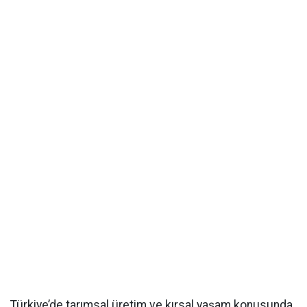
Türkiye’de tarımsal üretim ve kırsal yaşam konusunda