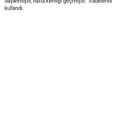
dayanmıştır, hatta kemiği geçmiştir.” ifadelerini
kullandı.