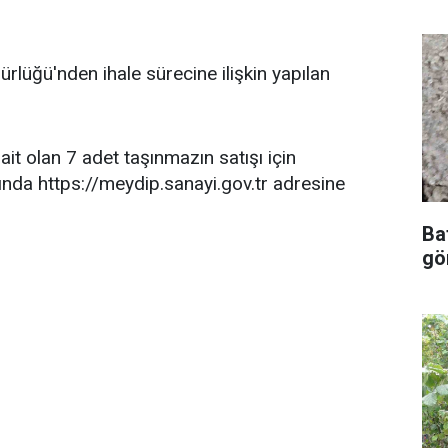
lüğü'nden ihale sürecine ilişkin yapılan
it olan 7 adet taşınmazın satışı için
ında https://meydip.sanayi.gov.tr adresine
Ba
gör