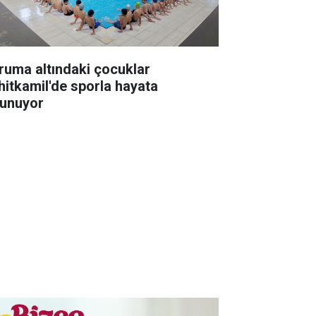
ruma altındaki çocuklar
hitkamil'de sporla hayata
tunuyor