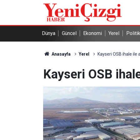
Dünya
Güncel
Ekonomi
Yerel
Politi
Anasayfa
Yerel
Kayseri OSB ihale ile
Kayseri OSB ihale