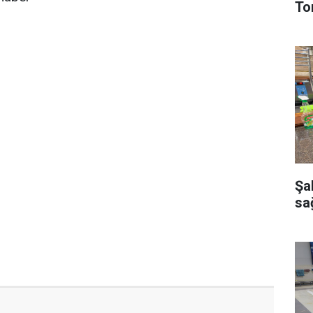
To
Şa
sağ