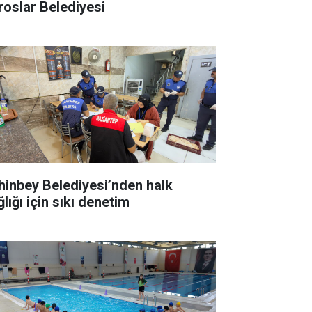
roslar Belediyesi
hinbey Belediyesi’nden halk
lığı için sıkı denetim