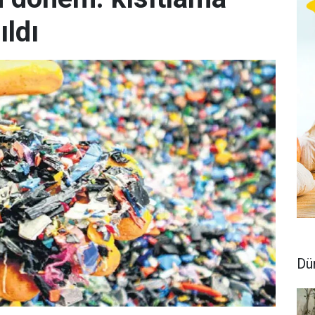
ıldı
Dü