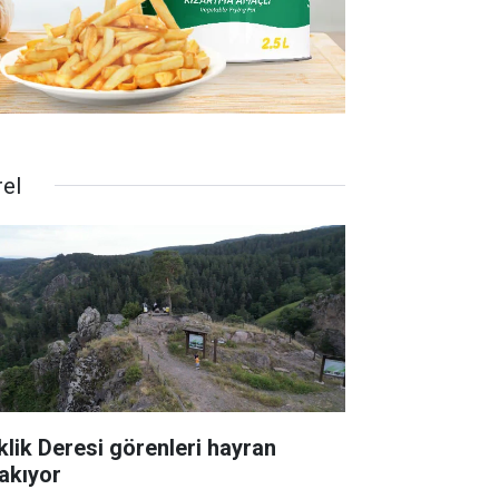
rel
klik Deresi görenleri hayran
rakıyor