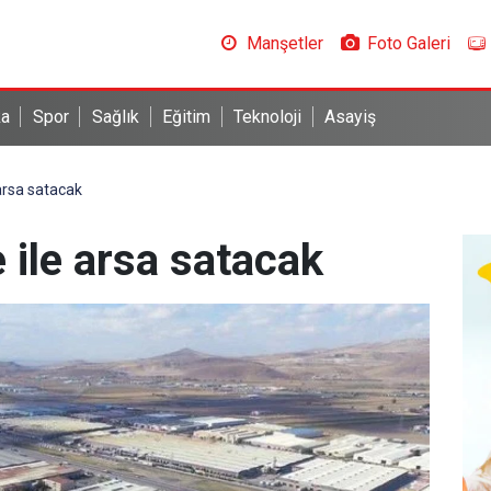
Manşetler
Foto Galeri
ka
Spor
Sağlık
Eğitim
Teknoloji
Asayiş
 arsa satacak
 ile arsa satacak