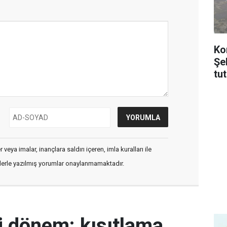
Ko
Şe
tu
veya imalar, inançlara saldırı içeren, imla kuralları ile
flerle yazılmış yorumlar onaylanmamaktadır.
i dönem: kısıtlama