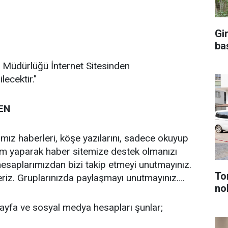
Gi
ba
B Müdürlüğü İnternet Sitesinden
lecektir."
EN
ğımız haberleri, köşe yazılarını, sadece okuyup
ım yaparak haber sitemize destek olmanızı
esaplarımızdan bizi takip etmeyi unutmayınız.
To
eriz. Gruplarınızda paylaşmayı unutmayınız….
no
ayfa ve sosyal medya hesapları şunlar;