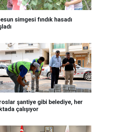
resun simgesi fındık hasadı
şladı
roslar şantiye gibi belediye, her
ktada çalışıyor