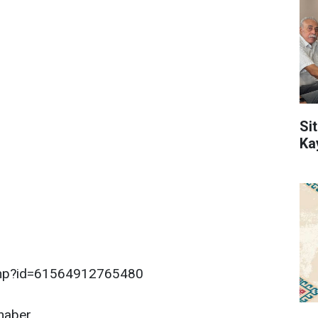
Sit
Ka
.php?id=61564912765480
haber