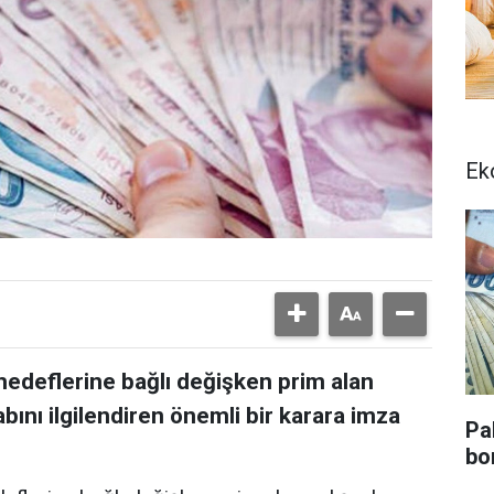
Ek
 hedeflerine bağlı değişken prim alan
bını ilgilendiren önemli bir karara imza
Pa
bo