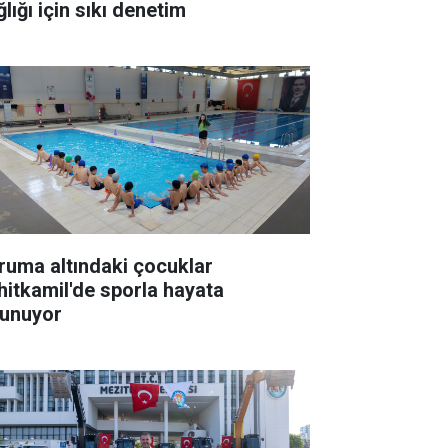
lığı için sıkı denetim
ruma altındaki çocuklar
hitkamil'de sporla hayata
tunuyor