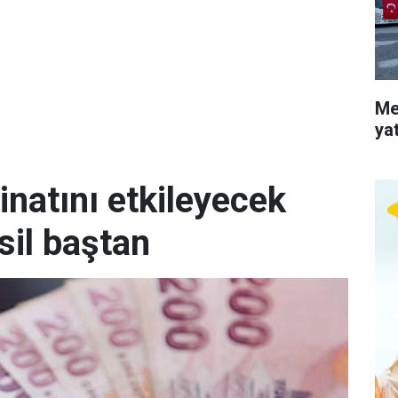
Me
ya
inatını etkileyecek
sil baştan