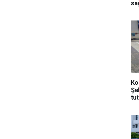
sağ
Ko
Şe
tu