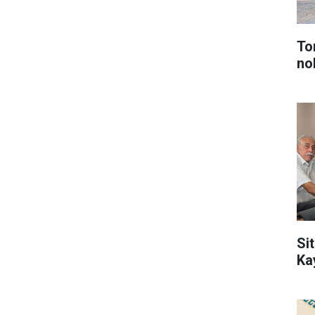
To
no
Sit
Ka