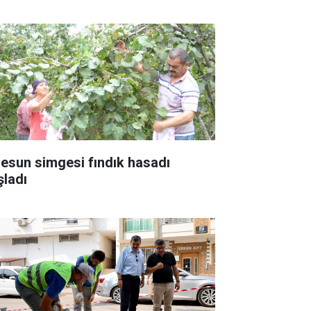
resun simgesi fındık hasadı
şladı