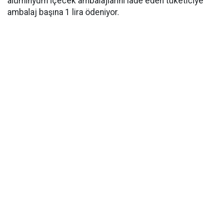
alüminyum içecek ambalajlarını iade eden tüketiciye
ambalaj başına 1 lira ödeniyor.