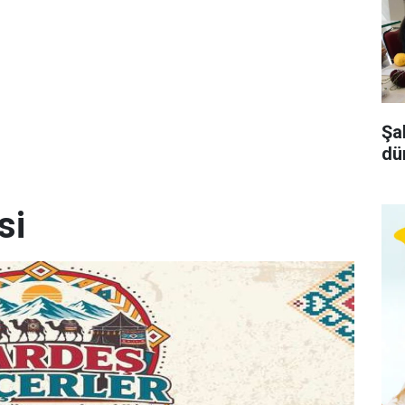
Şa
dü
si