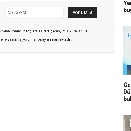
Ye
bü
veya imalar, inançlara saldırı içeren, imla kuralları ile
flerle yazılmış yorumlar onaylanmamaktadır.
Ga
Dü
bu