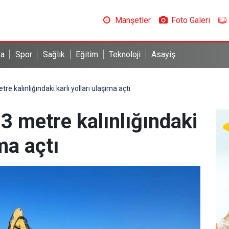
Manşetler
Foto Galeri
ka
Spor
Sağlık
Eğitim
Teknoloji
Asayiş
re kalınlığındaki karlı yolları ulaşıma açtı
 3 metre kalınlığındaki
ıma açtı