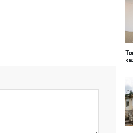
To
ka