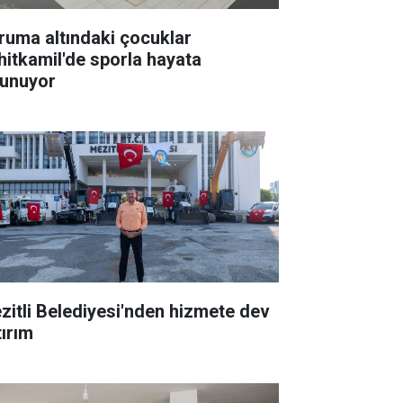
ruma altındaki çocuklar
hitkamil'de sporla hayata
tunuyor
zitli Belediyesi'nden hizmete dev
tırım