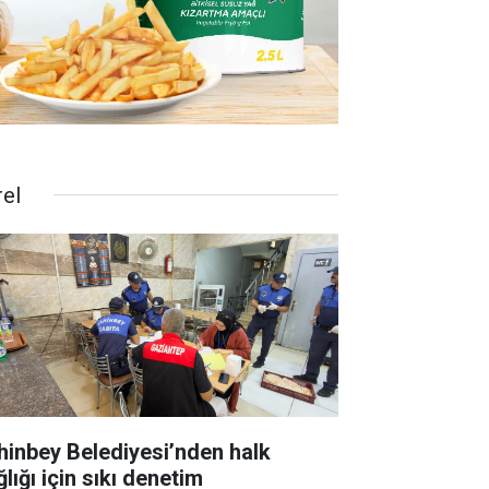
rel
hinbey Belediyesi’nden halk
lığı için sıkı denetim