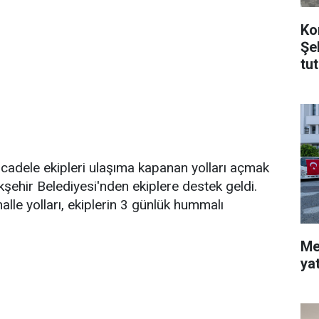
Ko
Şe
tu
ücadele ekipleri ulaşıma kapanan yolları açmak
kşehir Belediyesi'nden ekiplere destek geldi.
alle yolları, ekiplerin 3 günlük hummalı
.
Me
ya