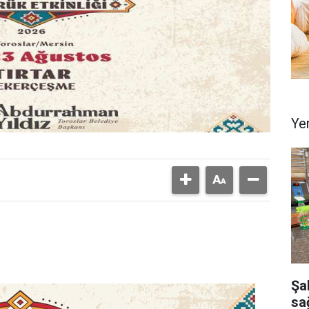
Ye
Şa
sağ