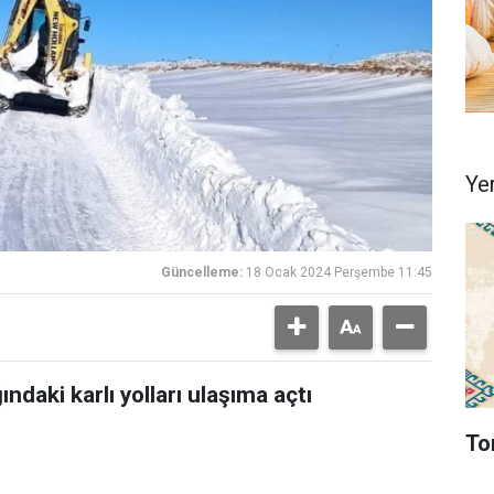
Ye
Güncelleme:
18 Ocak 2024 Perşembe 11:45
ndaki karlı yolları ulaşıma açtı
To