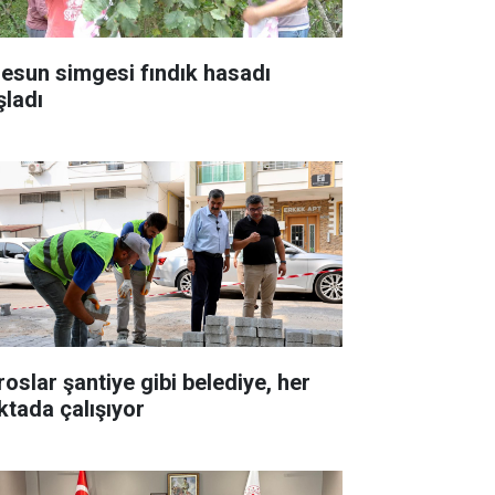
resun simgesi fındık hasadı
şladı
roslar şantiye gibi belediye, her
ktada çalışıyor