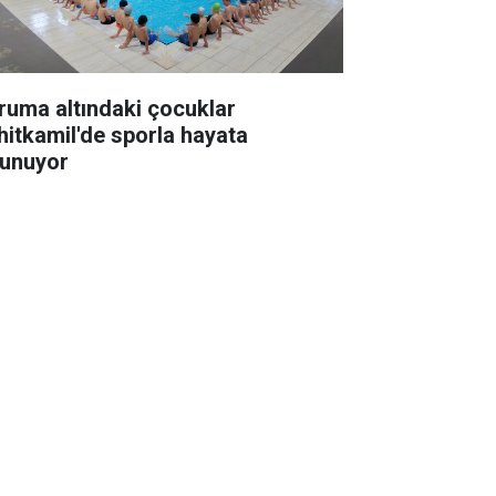
ruma altındaki çocuklar
hitkamil'de sporla hayata
tunuyor