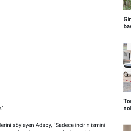
Gi
ba
To
no
k"
klerini söyleyen Adsoy, “Sadece incirin ismini