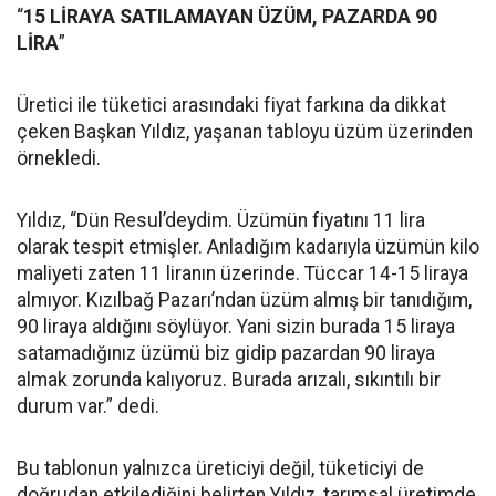
“
15 LİRAYA SATILAMAYAN ÜZÜM, PAZARDA 90
LİRA
”
Üretici ile tüketici arasındaki fiyat farkına da dikkat
çeken Başkan Yıldız, yaşanan tabloyu üzüm üzerinden
örnekledi.
Yıldız, “Dün Resul’deydim. Üzümün fiyatını 11 lira
olarak tespit etmişler. Anladığım kadarıyla üzümün kilo
maliyeti zaten 11 liranın üzerinde. Tüccar 14-15 liraya
almıyor. Kızılbağ Pazarı’ndan üzüm almış bir tanıdığım,
90 liraya aldığını söylüyor. Yani sizin burada 15 liraya
satamadığınız üzümü biz gidip pazardan 90 liraya
almak zorunda kalıyoruz. Burada arızalı, sıkıntılı bir
durum var.” dedi.
Bu tablonun yalnızca üreticiyi değil, tüketiciyi de
doğrudan etkilediğini belirten Yıldız, tarımsal üretimde