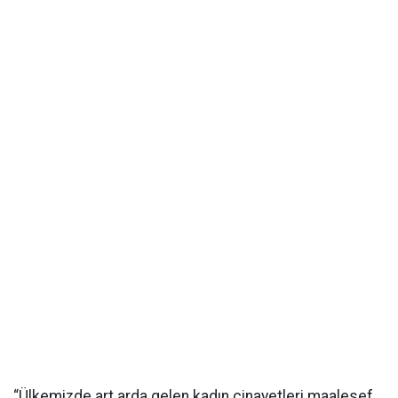
“Ülkemizde art arda gelen kadın cinayetleri maalesef