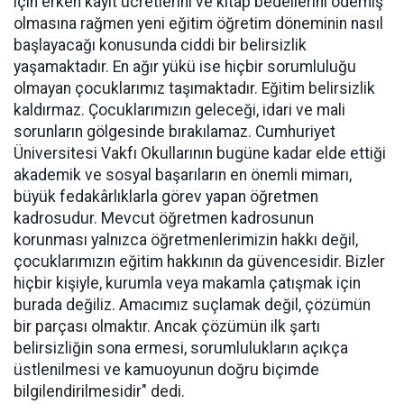
için erken kayıt ücretlerini ve kitap bedellerini ödemiş
olmasına rağmen yeni eğitim öğretim döneminin nasıl
başlayacağı konusunda ciddi bir belirsizlik
yaşamaktadır. En ağır yükü ise hiçbir sorumluluğu
olmayan çocuklarımız taşımaktadır. Eğitim belirsizlik
kaldırmaz. Çocuklarımızın geleceği, idari ve mali
sorunların gölgesinde bırakılamaz. Cumhuriyet
Üniversitesi Vakfı Okullarının bugüne kadar elde ettiği
akademik ve sosyal başarıların en önemli mimarı,
büyük fedakârlıklarla görev yapan öğretmen
kadrosudur. Mevcut öğretmen kadrosunun
korunması yalnızca öğretmenlerimizin hakkı değil,
çocuklarımızın eğitim hakkının da güvencesidir. Bizler
hiçbir kişiyle, kurumla veya makamla çatışmak için
burada değiliz. Amacımız suçlamak değil, çözümün
bir parçası olmaktır. Ancak çözümün ilk şartı
belirsizliğin sona ermesi, sorumlulukların açıkça
üstlenilmesi ve kamuoyunun doğru biçimde
bilgilendirilmesidir" dedi.