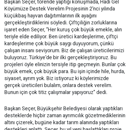
Başkan Seçer, törende yaptığı konuşmada, Hadi Gel
Köyümüze Destek Verelim Projesinin 2’nci yılında
küçükbaş hayvan dağıtımlarının ilk ayağını
gerçekleştirdiklerini söyledi. Çiftçiliğin zorluklarına
işaret eden Seçer, “Her kuruş çok büyük emekle, alın
teriyle elde ediliyor. Ben üretici kardeşlerime, çiftçi
kardeşlerime çok büyük saygı duyuyorum, çünkü
çalışan insanı seviyorum. Biz de çalışan üreticilerimizi
buluyoruz. Türkiye'de bir ilki gerçekleştiriyoruz. Bu
projeleri öyle elinizin tersiyle itip geçmeyin. Bunlar çok
büyük emek, çok büyük para. Bu işin içinde hile, hurda,
siyaset, ayrım yok. Biz istiyoruz ki köylerimizde
gerçek üreticileri bulalım, onlara destek verelim.
Bunun için çok titiz çalışmalar yapıyoruz” dedi.
Başkan Seçer, Büyükşehir Belediyesi olarak yaptıkları
desteklerde hiçbir zaman ayrımcılık gözetmediklerinin
altını çizerek, bugüne kadar tarım alanında yaptıkları
destekleri anlattı. Seçer, bu yıl yeni başlattıkları proje