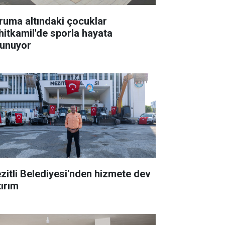
ruma altındaki çocuklar
hitkamil'de sporla hayata
tunuyor
zitli Belediyesi'nden hizmete dev
tırım