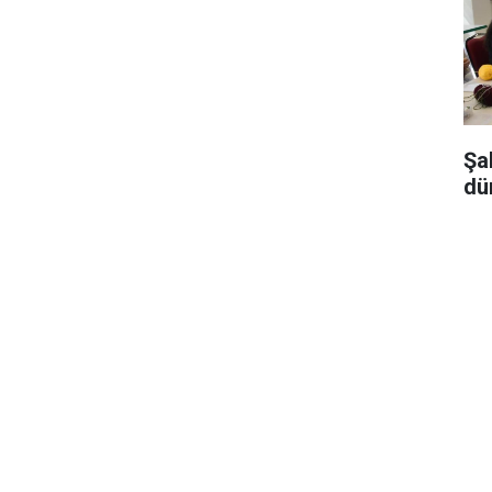
Şa
dü