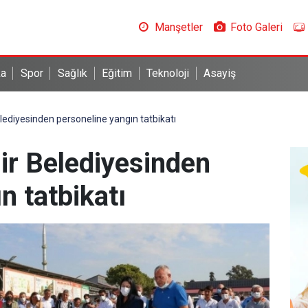
Manşetler
Foto Galeri
ka
Spor
Sağlık
Eğitim
Teknoloji
Asayiş
ediyesinden personeline yangın tatbikatı
r Belediyesinden
n tatbikatı