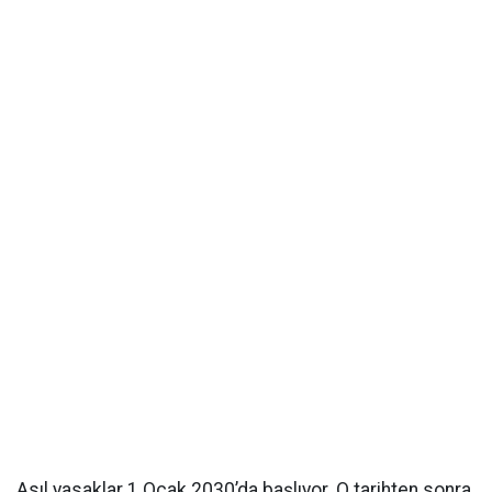
Asıl yasaklar 1 Ocak 2030’da başlıyor. O tarihten sonra