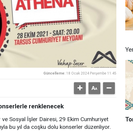
Ye
Güncelleme:
18 Ocak 2024 Perşembe 11:45
onserlerle renklenecek
To
 ve Sosyal İşler Dairesi, 29 Ekim Cumhuriyet
yla bu yıl da coşku dolu konserler düzenliyor.