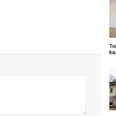
To
ka