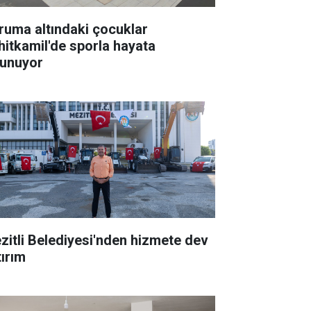
ruma altındaki çocuklar
hitkamil'de sporla hayata
tunuyor
zitli Belediyesi'nden hizmete dev
tırım