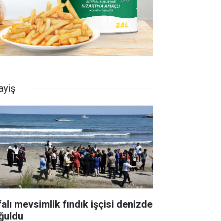
ayiş
falı mevsimlik fındık işçisi denizde
ğuldu