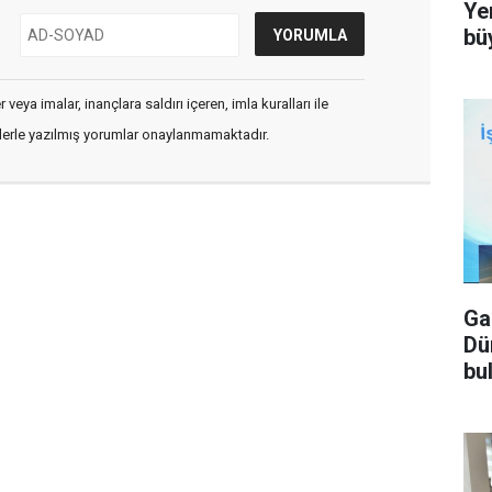
Ye
bü
veya imalar, inançlara saldırı içeren, imla kuralları ile
flerle yazılmış yorumlar onaylanmamaktadır.
Ga
Dü
bu