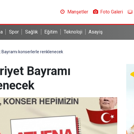
Manşetler
Foto Galeri
ka
Spor
Sağlık
Eğitim
Teknoloji
Asayiş
 Bayramı konserlerle renklenecek
riyet Bayramı
lenecek