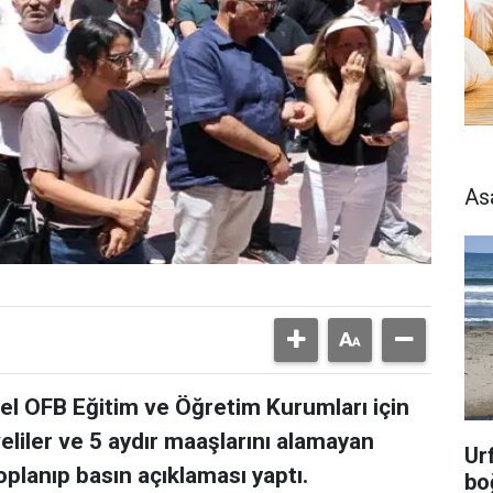
As
el OFB Eğitim ve Öğretim Kurumları için
veliler ve 5 aydır maaşlarını alamayan
Ur
lanıp basın açıklaması yaptı.
bo