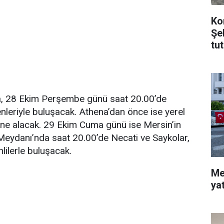
Ko
Şe
tu
, 28 Ekim Perşembe günü saat 20.00’de
eriyle buluşacak. Athena’dan önce ise yerel
e alacak. 29 Ekim Cuma günü ise Mersin’in
Meydanı’nda saat 20.00’de Necati ve Saykolar,
lilerle buluşacak.
Me
ya