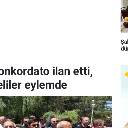
Şa
dü
kordato ilan etti,
liler eylemde