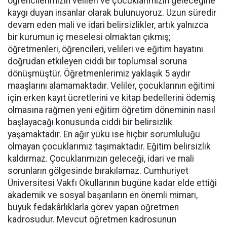
öğrencilerimizin velileri ve çocuklarımızın geleceğine
kaygı duyan insanlar olarak bulunuyoruz. Uzun süredir
devam eden mali ve idari belirsizlikler, artık yalnızca
bir kurumun iç meselesi olmaktan çıkmış;
öğretmenleri, öğrencileri, velileri ve eğitim hayatını
doğrudan etkileyen ciddi bir toplumsal soruna
dönüşmüştür. Öğretmenlerimiz yaklaşık 5 aydır
maaşlarını alamamaktadır. Veliler, çocuklarının eğitimi
için erken kayıt ücretlerini ve kitap bedellerini ödemiş
olmasına rağmen yeni eğitim öğretim döneminin nasıl
başlayacağı konusunda ciddi bir belirsizlik
yaşamaktadır. En ağır yükü ise hiçbir sorumluluğu
olmayan çocuklarımız taşımaktadır. Eğitim belirsizlik
kaldırmaz. Çocuklarımızın geleceği, idari ve mali
sorunların gölgesinde bırakılamaz. Cumhuriyet
Üniversitesi Vakfı Okullarının bugüne kadar elde ettiği
akademik ve sosyal başarıların en önemli mimarı,
büyük fedakârlıklarla görev yapan öğretmen
kadrosudur. Mevcut öğretmen kadrosunun