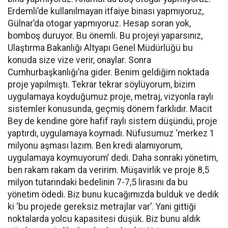
Erdemli’de kullanılmayan itfaiye binası yapmıyoruz,
Gülnar’da otogar yapmıyoruz. Hesap soran yok,
bomboş duruyor. Bu önemli. Bu projeyi yaparsınız,
Ulaştırma Bakanlığı Altyapı Genel Müdürlüğü bu
konuda size vize verir, onaylar. Sonra
Cumhurbaşkanlığı’na gider. Benim geldiğim noktada
proje yapılmıştı. Tekrar tekrar söylüyorum, bizim
uygulamaya koyduğumuz proje, metraj, vizyonla raylı
sistemler konusunda, geçmiş dönem farklıdır. Macit
Bey de kendine göre hafif raylı sistem düşündü, proje
yaptırdı, uygulamaya koymadı. Nüfusumuz ‘merkez 1
milyonu aşması lazım. Ben kredi alamıyorum,
uygulamaya koymuyorum’ dedi. Daha sonraki yönetim,
ben rakam rakam da veririm. Müşavirlik ve proje 8,5
milyon tutarındaki bedelinin 7-7,5 lirasını da bu
yönetim ödedi. Biz bunu kucağımızda bulduk ve dedik
ki ‘bu projede gereksiz metrajlar var’. Yani gittiği
noktalarda yolcu kapasitesi düşük. Biz bunu aldık