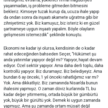
istediğimiz evsafta, yüklenici firma mağduriyeti
yaşanmadan, iş probleme gitmeden bitmesini
bekleriz. Kimseye tuzak kurup da, ucuza ihale yapıp
da ondan sonra da inşaatı akamete uğratma gibi bir
zihniyetimiz yok. Biz kamuyuz, biz isteriz ki en güzel
şartnameye uygun inşaatı yapalım. Böyle olayların
gelişmesini istemezdik” şeklinde konuştu.
Ekonomi ne kadar iyi olursa, kendisinin de o kadar
rahat edeceğinden bahseden Seçer, “Hükümet şu
anda yatırımlar yapıyor değil mi? Yapıyor, hayat devam
ediyor. Özel sektör yapıyor. Ama daha derli toplu, daha
kontrollü yapıyor. Biz duramayız. Biz belediyeyiz. Ama
bundan 6 ay önceki, 1 yıl önceki rahatlığımız var mı?
Yok. Ama dikkatliyiz. Biz zamanında Nisan’da bunun
ihalesini yapmışız. O zaman döviz kurlarında TL bu
kadar değer yitirmemiş, ortada büyük bir gümbürtü
yok, büyük bir gürültü yok. Demek ki uygun zamanda
yapmışız. Ama şu zamanda ortam müsait değil