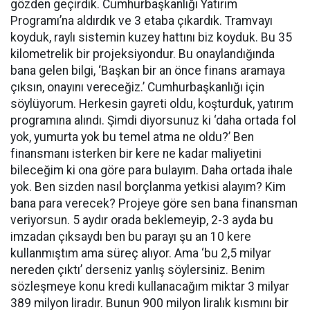
gözden geçirdik. Cumhurbaşkanlığı Yatırım
Programı’na aldırdık ve 3 etaba çıkardık. Tramvayı
koyduk, raylı sistemin kuzey hattını biz koyduk. Bu 35
kilometrelik bir projeksiyondur. Bu onaylandığında
bana gelen bilgi, ‘Başkan bir an önce finans aramaya
çıksın, onayını vereceğiz.’ Cumhurbaşkanlığı için
söylüyorum. Herkesin gayreti oldu, koşturduk, yatırım
programına alındı. Şimdi diyorsunuz ki ‘daha ortada fol
yok, yumurta yok bu temel atma ne oldu?’ Ben
finansmanı isterken bir kere ne kadar maliyetini
bileceğim ki ona göre para bulayım. Daha ortada ihale
yok. Ben sizden nasıl borçlanma yetkisi alayım? Kim
bana para verecek? Projeye göre sen bana finansman
veriyorsun. 5 aydır orada beklemeyip, 2-3 ayda bu
imzadan çıksaydı ben bu parayı şu an 10 kere
kullanmıştım ama süreç alıyor. Ama ‘bu 2,5 milyar
nereden çıktı’ derseniz yanlış söylersiniz. Benim
sözleşmeye konu kredi kullanacağım miktar 3 milyar
389 milyon liradır. Bunun 900 milyon liralık kısmını bir