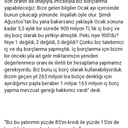
son oranın da onayıyla, imzasıyla biz borçlanma
yapabileceğiz. Bize gelen bilgiler Ocak ayı içerisinde
bunun çıkacağı yönünde. İnşallah öyle olur. Şimdi
Ağustos'tan bu yana bakarsanız yaklaşık Ocak sonuna
kadar 5,5 aylık bir sürede 900 milyon TL’lik iç borç ve
dış borç olarak bu yetkiyi almıştık. Peki, niye 900’dü?
Niye 1 değildi, 2 değildi, 3 değildi? Çünkü biz talebimizi
iç ve dış borçlanma yapmıştık. İç borçlanma için bizim
bir önceki yıla ait gelir miktarımızın yeniden
değerlenmesi oranı ile ilintili bir hesaplama yapmamız
gerekiyordu. Biz bunu iç borç olarak kullanabiliyorduk.
Bizim geçen yıl 265 milyon lira bütçe denkliği için
ayırdığımız payla beraber 1 milyar 165 milyon iç borç
yapma mevzuat gereği hakkımız vardı” dedi.
“Biz bu yatırımın yüzde 85’ini kredi ile yüzde 15’ini de