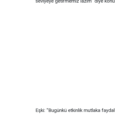
seviyeye getirmemiz lazım” diye konu
Eşki: “Bugünkü etkinlik mutlaka fayda