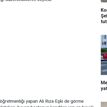
Ko
Şe
tu
Me
ya
 öğretmenliği yapan Ali Rıza Eşki de görme