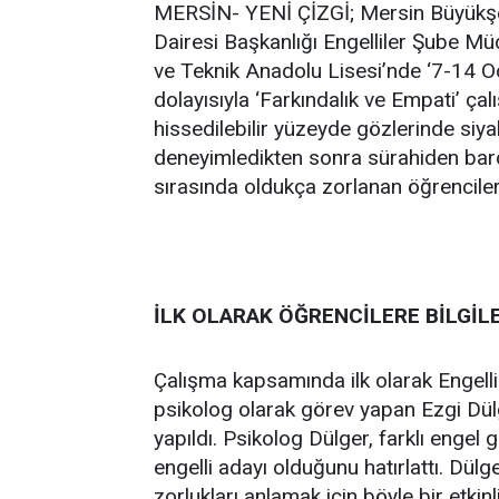
MERSİN- YENİ ÇİZGİ; Mersin Büyükşehi
Dairesi Başkanlığı Engelliler Şube M
ve Teknik Anadolu Lisesi’nde ‘7-14 O
dolayısıyla ‘Farkındalık ve Empati’ ç
hissedilebilir yüzeyde gözlerinde siy
deneyimledikten sonra sürahiden bard
sırasında oldukça zorlanan öğrenciler 
İLK OLARAK ÖĞRENCİLERE BİLGİL
Çalışma kapsamında ilk olarak Engellil
psikolog olarak görev yapan Ezgi Dülg
yapıldı. Psikolog Dülger, farklı engel g
engelli adayı olduğunu hatırlattı. Dülg
zorlukları anlamak için böyle bir etkinl