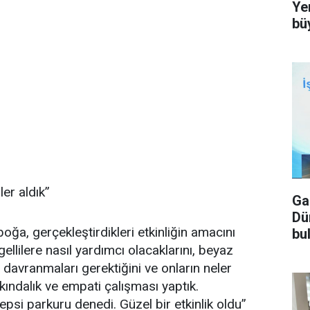
Ye
bü
er aldık”
Ga
Dü
ğa, gerçekleştirdikleri etkinliğin amacını
bu
llilere nasıl yardımcı olacaklarını, beyaz
 davranmaları gerektiğini ve onların neler
rkındalık ve empati çalışması yaptık.
epsi parkuru denedi. Güzel bir etkinlik oldu”