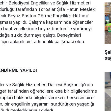
r Belediyesi Engelliler ve Sağlık Hizmetleri
üdürlüğü tarafından Toroslar Şifa Hatun Mesleki
cak Beyaz Baston Görme Engelliler Haftası’
alışması yapıldı. Çalışma kapsamında öğrenciler
ah bant ve ellerinde beyaz baston ile yürümeyi
ağa su doldurmaya çalıştı. Deneyimleri
için anlamlı bir farkındalık çalışması oldu.
Şa
sağ
ENDİRME YAPILDI
er ve Sağlık Hizmetleri Dairesi Başkanlığı’nda
er tarafından öğrencilere kısa bir bilgilendirme
rupları hakkında bilgiler verirken, herkesin birer
er, bir engellinin yaşamını sürdürürken yaşadığı
iği düzenlediklerini söyledi.