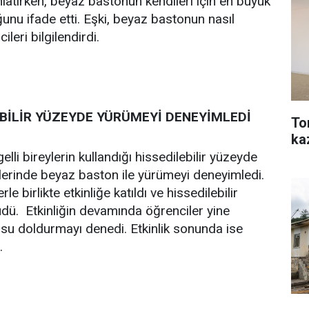
anlatırken, beyaz bastonun kendileri için en büyük
unu ifade etti. Eşki, beyaz bastonun nasıl
leri bilgilendirdi.
BİLİR YÜZEYDE YÜRÜMEYİ DENEYİMLEDİ
To
ka
li bireylerin kullandığı hissedilebilir yüzeyde
 ellerinde beyaz baston ile yürümeyi deneyimledi.
 birlikte etkinliğe katıldı ve hissedilebilir
üdü. Etkinliğin devamında öğrenciler yine
su doldurmayı denedi. Etkinlik sonunda ise
.