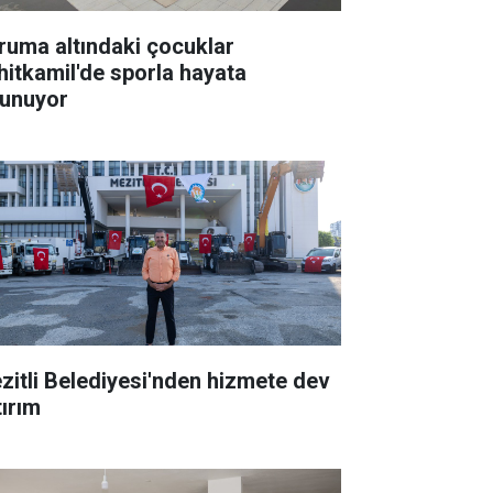
ruma altındaki çocuklar
hitkamil'de sporla hayata
tunuyor
zitli Belediyesi'nden hizmete dev
tırım