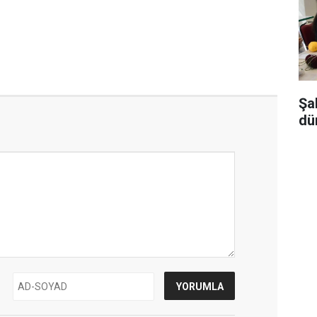
Şa
dü