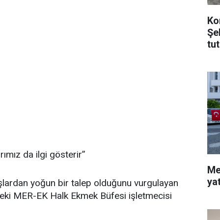
Ko
Şe
tu
ımız da ilgi gösterir”
Me
ya
şlardan yoğun bir talep olduğunu vurgulayan
deki MER-EK Halk Ekmek Büfesi işletmecisi