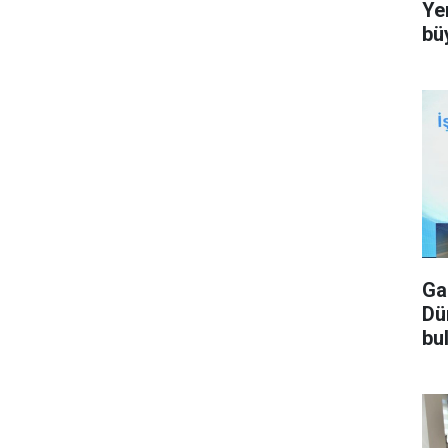
Ye
bü
Ga
Dü
bu