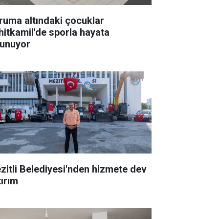
ruma altındaki çocuklar
hitkamil'de sporla hayata
tunuyor
zitli Belediyesi'nden hizmete dev
tırım