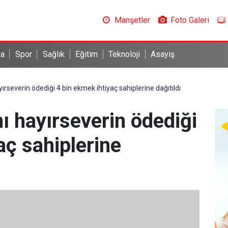
Manşetler
Foto Galeri
ka
Spor
Sağlık
Eğitim
Teknoloji
Asayiş
ırseverin ödediği 4 bin ekmek ihtiyaç sahiplerine dağıtıldı
ı hayırseverin ödediği
aç sahiplerine