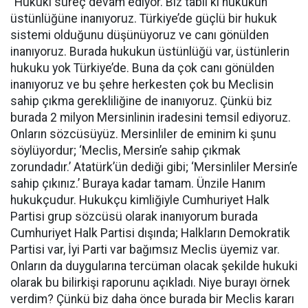
“Hukuki süreç devam ediyor. Biz tabii ki hukukun
üstünlüğüne inanıyoruz. Türkiye’de güçlü bir hukuk
sistemi olduğunu düşünüyoruz ve canı gönülden
inanıyoruz. Burada hukukun üstünlüğü var, üstünlerin
hukuku yok Türkiye’de. Buna da çok canı gönülden
inanıyoruz ve bu şehre herkesten çok bu Meclisin
sahip çıkma gerekliliğine de inanıyoruz. Çünkü biz
burada 2 milyon Mersinlinin iradesini temsil ediyoruz.
Onların sözcüsüyüz. Mersinliler de eminim ki şunu
söylüyordur; ‘Meclis, Mersin’e sahip çıkmak
zorundadır.’ Atatürk’ün dediği gibi; ‘Mersinliler Mersin’e
sahip çıkınız.’ Buraya kadar tamam. Ünzile Hanım
hukukçudur. Hukukçu kimliğiyle Cumhuriyet Halk
Partisi grup sözcüsü olarak inanıyorum burada
Cumhuriyet Halk Partisi dışında; Halkların Demokratik
Partisi var, İyi Parti var bağımsız Meclis üyemiz var.
Onların da duygularına tercüman olacak şekilde hukuki
olarak bu bilirkişi raporunu açıkladı. Niye burayı örnek
verdim? Çünkü biz daha önce burada bir Meclis kararı