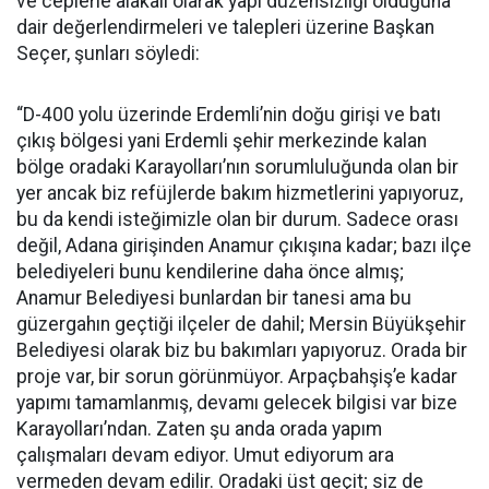
ve ceplerle alakalı olarak yapı düzensizliği olduğuna
dair değerlendirmeleri ve talepleri üzerine Başkan
Seçer, şunları söyledi:
“D-400 yolu üzerinde Erdemli’nin doğu girişi ve batı
çıkış bölgesi yani Erdemli şehir merkezinde kalan
bölge oradaki Karayolları’nın sorumluluğunda olan bir
yer ancak biz refüjlerde bakım hizmetlerini yapıyoruz,
bu da kendi isteğimizle olan bir durum. Sadece orası
değil, Adana girişinden Anamur çıkışına kadar; bazı ilçe
belediyeleri bunu kendilerine daha önce almış;
Anamur Belediyesi bunlardan bir tanesi ama bu
güzergahın geçtiği ilçeler de dahil; Mersin Büyükşehir
Belediyesi olarak biz bu bakımları yapıyoruz. Orada bir
proje var, bir sorun görünmüyor. Arpaçbahşiş’e kadar
yapımı tamamlanmış, devamı gelecek bilgisi var bize
Karayolları’ndan. Zaten şu anda orada yapım
çalışmaları devam ediyor. Umut ediyorum ara
vermeden devam edilir. Oradaki üst geçit; siz de