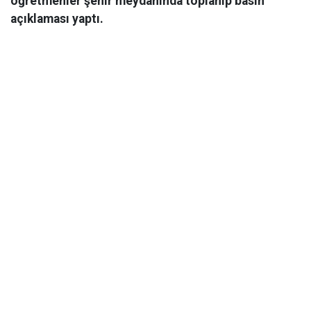
öğretmenler şehir meydanında toplanıp basın
açıklaması yaptı.