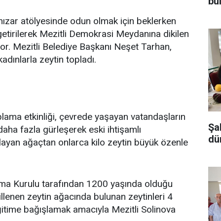
bu
ızar atölyesinde odun olmak için beklerken
 getirilerek Mezitli Demokrasi Meydanına dikilen
or. Mezitli Belediye Başkanı Neşet Tarhan,
dınlarla zeytin topladı.
oplama etkinliği, çevrede yaşayan vatandaşların
Şa
 daha fazla gürleşerek eski ihtişamlı
dü
yan ağaçtan onlarca kilo zeytin büyük özenle
uma Kurulu tarafından 1200 yaşında olduğu
cillenen zeytin ağacında bulunan zeytinleri 4
 eğitime bağışlamak amacıyla Mezitli Solinova