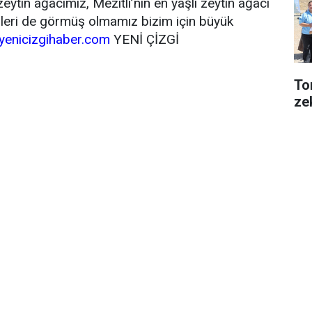
ytin ağacımız, Mezitli’nin en yaşlı zeytin ağacı
nleri de görmüş olmamız bizim için büyük
enicizgihaber.com
YENİ ÇİZGİ
Tor
ze