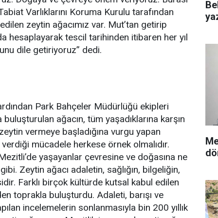
Be
abiat Varlıklarını Koruma Kurulu tarafından
yaz
edilen zeytin ağacımız var. Mut’tan getirip
hesaplayarak tescil tarihinden itibaren her yıl
nu dile getiriyoruz” dedi.
ardından Park Bahçeler Müdürlüğü ekipleri
a buluşturulan ağacın, tüm yaşadıklarına karşın
en zeytin vermeye başladığına vurgu yapan
Me
verdiği mücadele herkese örnek olmalıdır.
dö
Mezitli’de yaşayanlar çevresine ve doğasına ne
ibi. Zeytin ağacı adaletin, sağlığın, bilgeliğin,
ir. Farklı birçok kültürde kutsal kabul edilen
iden toprakla buluşturdu. Adaleti, barışı ve
apılan incelemelerin sonlanmasıyla bin 200 yıllık