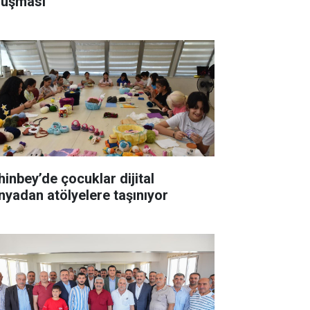
luşması
hinbey’de çocuklar dijital
nyadan atölyelere taşınıyor