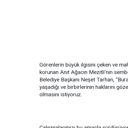
Görenlerin büyük ilgisini çeken ve mah
korunan Anıt Ağacın Mezitli’nin sembol
Belediye Başkanı Neşet Tarhan, “Buras
yaşadığı ve birbirlerinin haklarını gö
olmasını istiyoruz.
Çalışmalarımızı bu amaçla sürdürüyo