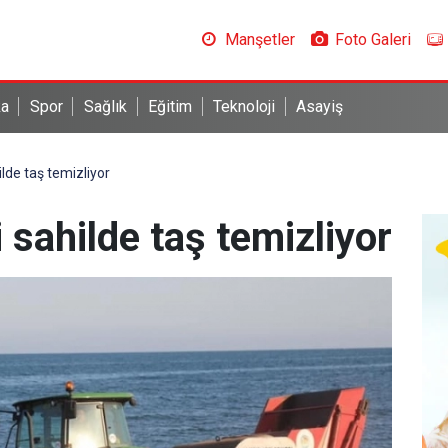
Manşetler
Foto Galeri
ka
Spor
Sağlık
Eğitim
Teknoloji
Asayiş
ilde taş temizliyor
 sahilde taş temizliyor