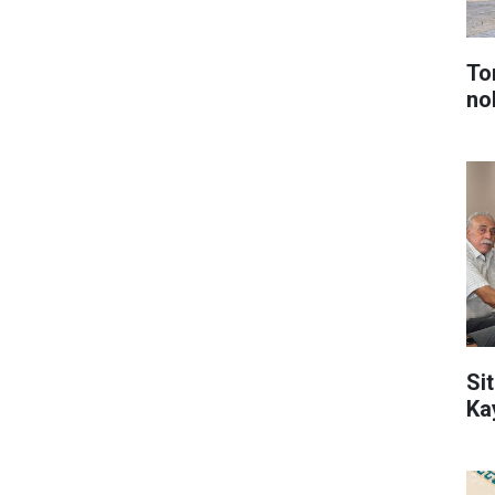
To
no
Sit
Ka