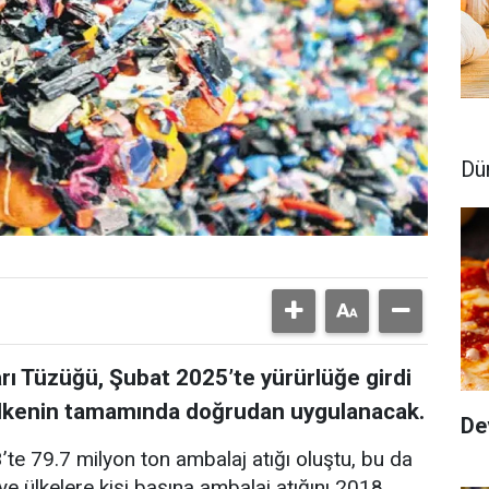
Dü
rı Tüzüğü, Şubat 2025’te yürürlüğe girdi
 ülkenin tamamında doğrudan uygulanacak.
De
’te 79.7 milyon ton ambalaj atığı oluştu, bu da
ye ülkelere kişi başına ambalaj atığını 2018