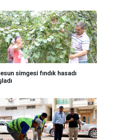
resun simgesi fındık hasadı
şladı