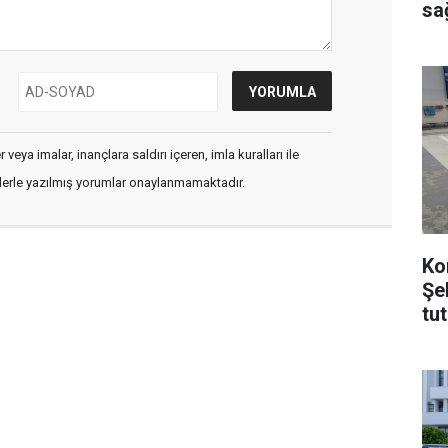
sağ
veya imalar, inançlara saldırı içeren, imla kuralları ile
flerle yazılmış yorumlar onaylanmamaktadır.
Ko
Şe
tu