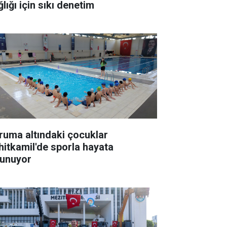
lığı için sıkı denetim
ruma altındaki çocuklar
hitkamil'de sporla hayata
tunuyor