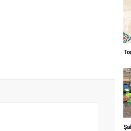
To
Şa