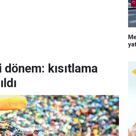
Me
ya
i dönem: kısıtlama
ıldı