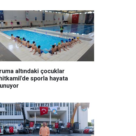
ruma altındaki çocuklar
hitkamil'de sporla hayata
tunuyor