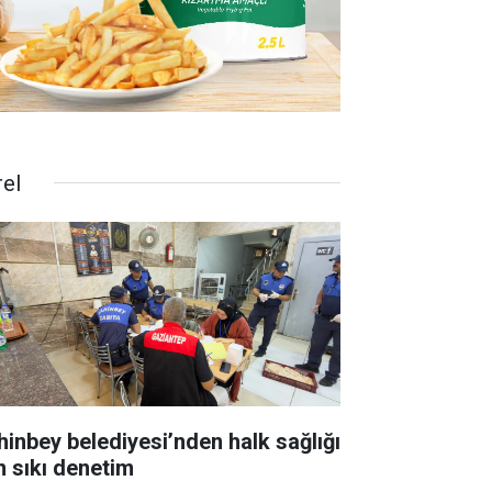
rel
hinbey belediyesi’nden halk sağlığı
in sıkı denetim