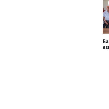
Baş
es