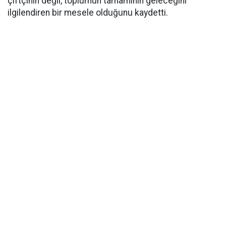
çiftçinin değil, toplumun tamamının geleceğini
ilgilendiren bir mesele olduğunu kaydetti.