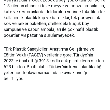
Asıl yasaklar 1 Ocak 2030’da başlıyor. O tarihten sonra
1.5 kilonun altındaki taze meyve ve sebze ambalajları,
kafe ve restoranlarda doldurulup yerinde tüketilen tek
kullanımlık plastik kap ve bardaklar, tek porsiyonluk
sos ve şeker paketleri, otellerdeki küçük boy
şampuan ve sabun ambalajları ile çok hafif plastik
poşetler AB pazarına sürülemeyecek.
Türk Plastik Sanayicileri Araştırma Geliştirme ve
Eğitim Vakfı (PAGEV) verilerine göre, Türkiye’nin
2023’te ithal ettiği 3915 kodlu atık plastiklerin miktarı
623 bin ton. Bu ithalatın Türkiye’nin kendi plastik atığını
yeterince toplayamamasından kaynaklandığı
belirtiliyor.