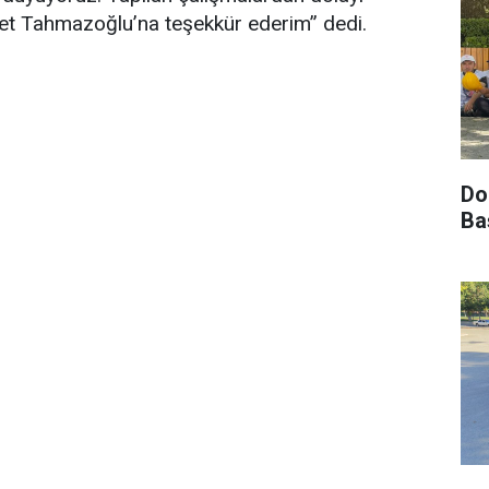
t Tahmazoğlu’na teşekkür ederim” dedi.
Do
Ba