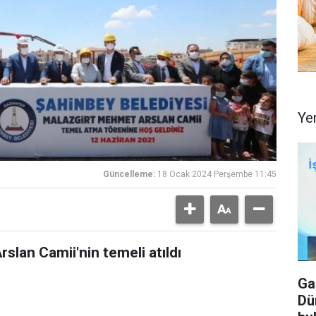
Ye
Güncelleme:
18 Ocak 2024 Perşembe 11:45
lan Camii'nin temeli atıldı
Ga
Dü