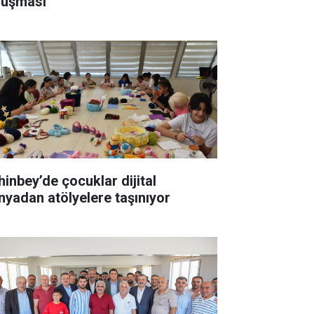
luşması
hinbey’de çocuklar dijital
nyadan atölyelere taşınıyor