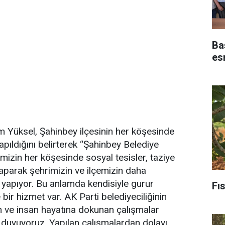
Baş
es
m Yüksel, Şahinbey ilçesinin her köşesinde
apıldığını belirterek “Şahinbey Belediye
zin her köşesinde sosyal tesisler, taziye
yaparak şehrimizin ve ilçemizin daha
ni yapıyor. Bu anlamda kendisiyle gurur
Fıs
ir hizmet var. AK Parti belediyeciliğinin
an ve insan hayatına dokunan çalışmalar
r duyuyoruz. Yapılan çalışmalardan dolayı