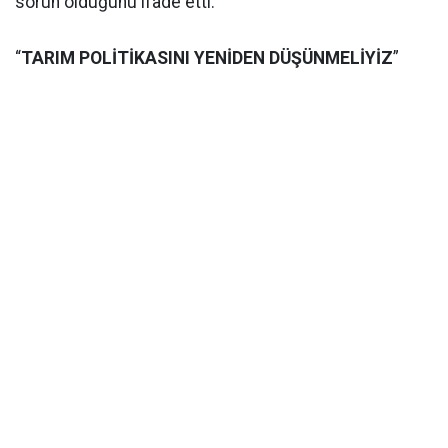
sorun olduğunu ifade etti.
“
TARIM POLİTİKASINI YENİDEN DÜŞÜNMELİYİZ
”