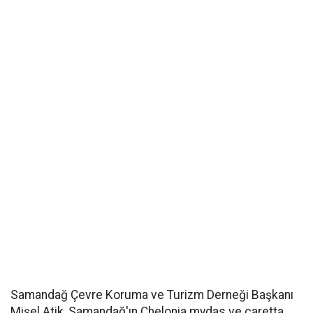
Samandağ Çevre Koruma ve Turizm Derneği Başkanı
Mişel Atik, Samandağ'ın Chelonia mydas ve caretta