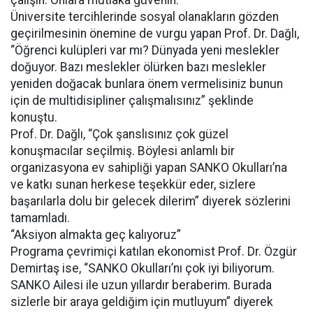
çalışın. Onlara mutlaka güvenin.”
Üniversite tercihlerinde sosyal olanakların gözden
geçirilmesinin önemine de vurgu yapan Prof. Dr. Dağlı,
“Öğrenci kulüpleri var mı? Dünyada yeni meslekler
doğuyor. Bazı meslekler ölürken bazı meslekler
yeniden doğacak bunlara önem vermelisiniz bunun
için de multidisipliner çalışmalısınız” şeklinde
konuştu.
Prof. Dr. Dağlı, “Çok şanslısınız çok güzel
konuşmacılar seçilmiş. Böylesi anlamlı bir
organizasyona ev sahipliği yapan SANKO Okulları’na
ve katkı sunan herkese teşekkür eder, sizlere
başarılarla dolu bir gelecek dilerim” diyerek sözlerini
tamamladı.
“Aksiyon almakta geç kalıyoruz”
Programa çevrimiçi katılan ekonomist Prof. Dr. Özgür
Demirtaş ise, “SANKO Okulları’nı çok iyi biliyorum.
SANKO Ailesi ile uzun yıllardır beraberim. Burada
sizlerle bir araya geldiğim için mutluyum” diyerek