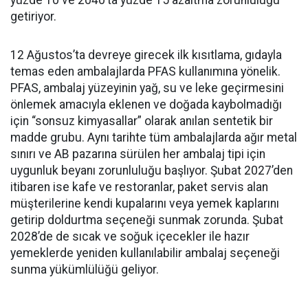
yüzde 10 ve 2040’ta yüzde 15 azaltma zorunluluğu
getiriyor.
12 Ağustos’ta devreye girecek ilk kısıtlama, gıdayla
temas eden ambalajlarda PFAS kullanımına yönelik.
PFAS, ambalaj yüzeyinin yağ, su ve leke geçirmesini
önlemek amacıyla eklenen ve doğada kaybolmadığı
için “sonsuz kimyasallar” olarak anılan sentetik bir
madde grubu. Aynı tarihte tüm ambalajlarda ağır metal
sınırı ve AB pazarına sürülen her ambalaj tipi için
uygunluk beyanı zorunluluğu başlıyor. Şubat 2027’den
itibaren ise kafe ve restoranlar, paket servis alan
müşterilerine kendi kupalarını veya yemek kaplarını
getirip doldurtma seçeneği sunmak zorunda. Şubat
2028’de de sıcak ve soğuk içecekler ile hazır
yemeklerde yeniden kullanılabilir ambalaj seçeneği
sunma yükümlülüğü geliyor.