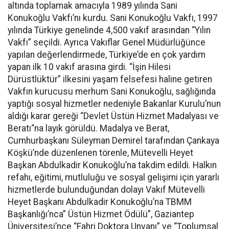
altında toplamak amacıyla 1989 yılında Sani
Konukoğlu Vakfı’nı kurdu. Sani Konukoğlu Vakfı, 1997
yılında Türkiye genelinde 4,500 vakıf arasından “Yılın
Vakfı” seçildi. Ayrıca Vakıflar Genel Müdürlüğünce
yapılan değerlendirmede, Türkiye’de en çok yardım
yapan ilk 10 vakıf arasına girdi. “İşin Hilesi
Dürüstlüktür” ilkesini yaşam felsefesi haline getiren
Vakfın kurucusu merhum Sani Konukoğlu, sağlığında
yaptığı sosyal hizmetler nedeniyle Bakanlar Kurulu’nun
aldığı karar gereği “Devlet Üstün Hizmet Madalyası ve
Beratı“na layık görüldü. Madalya ve Berat,
Cumhurbaşkanı Süleyman Demirel tarafından Çankaya
Köşkü’nde düzenlenen törenle, Mütevelli Heyet
Başkan Abdulkadir Konukoğlu’na takdim edildi. Halkın
refahı, eğitimi, mutluluğu ve sosyal gelişimi için yararlı
hizmetlerde bulunduğundan dolayı Vakıf Mütevelli
Heyet Başkanı Abdulkadir Konukoğlu’na TBMM
Başkanlığı’nca” Üstün Hizmet Ödülü”, Gaziantep
Üniversitesi’nce “Fahri Doktora Unvanı” ve “Toplumsal