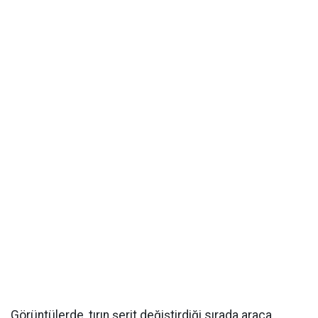
Görüntülerde, tırın şerit değiştirdiği sırada araca