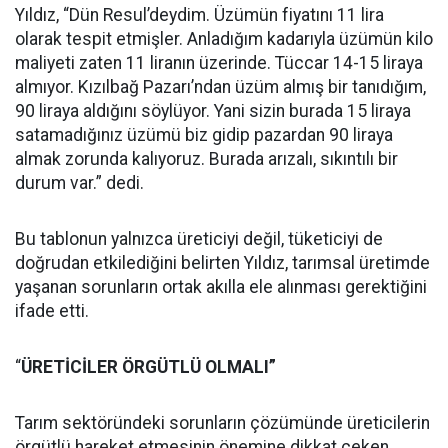
Yıldız, “Dün Resul’deydim. Üzümün fiyatını 11 lira
olarak tespit etmişler. Anladığım kadarıyla üzümün kilo
maliyeti zaten 11 liranın üzerinde. Tüccar 14-15 liraya
almıyor. Kızılbağ Pazarı’ndan üzüm almış bir tanıdığım,
90 liraya aldığını söylüyor. Yani sizin burada 15 liraya
satamadığınız üzümü biz gidip pazardan 90 liraya
almak zorunda kalıyoruz. Burada arızalı, sıkıntılı bir
durum var.” dedi.
Bu tablonun yalnızca üreticiyi değil, tüketiciyi de
doğrudan etkilediğini belirten Yıldız, tarımsal üretimde
yaşanan sorunların ortak akılla ele alınması gerektiğini
ifade etti.
“
ÜRETİCİLER ÖRGÜTLÜ OLMALI”
Tarım sektöründeki sorunların çözümünde üreticilerin
örgütlü hareket etmesinin önemine dikkat çeken