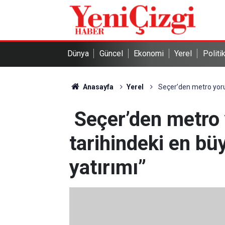
Dünya
Güncel
Ekonomi
Yerel
Politi
Anasayfa
Yerel
Seçer’den metro yorum
Seçer’den metro
tarihindeki en bü
yatırımı”