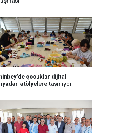
luşması
hinbey’de çocuklar dijital
nyadan atölyelere taşınıyor