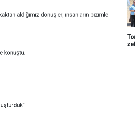
aktan aldığımız dönüşler, insanların bizimle
Tor
ze
ye konuştu.
uşturduk”