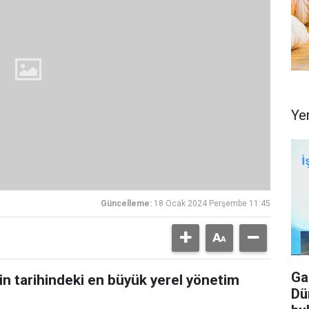
Ye
Güncelleme:
18 Ocak 2024 Perşembe 11:45
Ga
 tarihindeki en büyük yerel yönetim
Dü