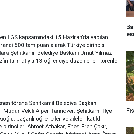
Baş
es
rilen LGS kapsamındaki 15 Haziran'da yapılan
renci 500 tam puan alarak Türkiye birincisi
çlara Şehitkamil Belediye Başkanı Umut Yılmaz
z’ın talimatıyla 13 öğrenciye düzenlenen törenle
enen törene Şehitkamil Belediye Başkan
Fıs
im Müdür Vekili Alper Tanrıöver, Şehitkamil İlçe
ğlu, başarılı öğrenciler ve aileleri katıldı.
e birincileri Ahmet Atbakar, Enes Eren Çakır,