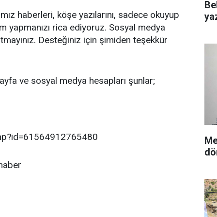
Be
ğımız haberleri, köşe yazılarını, sadece okuyup
yaz
ım yapmanızı rica ediyoruz. Sosyal medya
tmayınız. Desteğiniz için şimiden teşekkür
ayfa ve sosyal medya hesapları şunlar;
.php?id=61564912765480
Me
dö
haber