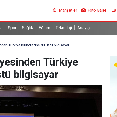
Manşetler
Foto Galeri
ka
Spor
Sağlık
Eğitim
Teknoloji
Asayiş
den Türkiye birincilerine dizüstü bilgisayar
iyesinden Türkiye
stü bilgisayar