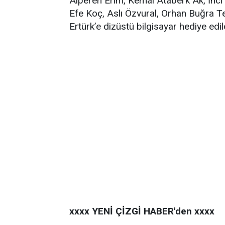
Alperen Erim, Kemal Ataberk Ak, İnc
Efe Koç, Aslı Özvural, Orhan Buğra Tek
Ertürk’e dizüstü bilgisayar hediye ed
xxxx YENİ ÇİZGİ HABER'den xxxx