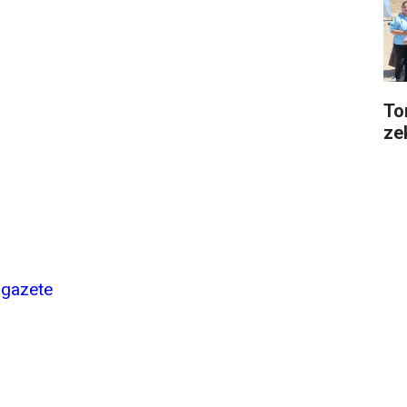
Tor
ze
igazete