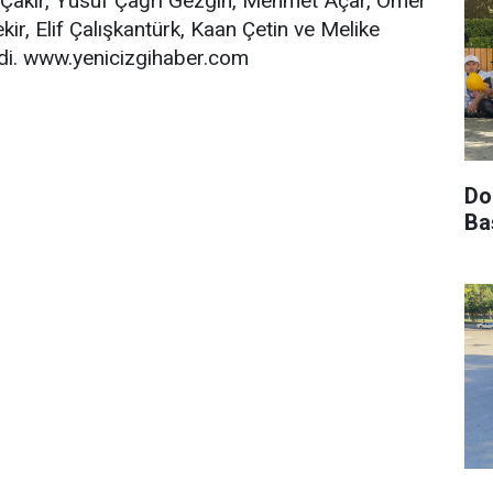
i Çakır, Yusuf Çağrı Gezgin, Mehmet Açar, Ömer
ir, Elif Çalışkantürk, Kaan Çetin ve Melike
ildi. www.yenicizgihaber.com
Do
Ba