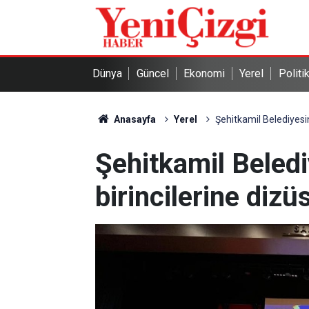
Dünya
Güncel
Ekonomi
Yerel
Politi
Anasayfa
Yerel
Şehitkamil Belediyesin
Şehitkamil Beled
birincilerine dizü