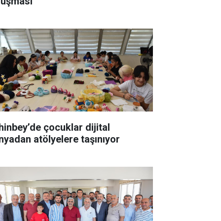
luşması
hinbey’de çocuklar dijital
nyadan atölyelere taşınıyor