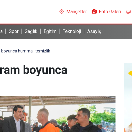
Manşetler
Foto Galeri
ka
Spor
Sağlık
Eğitim
Teknoloji
Asayiş
 boyunca hummalı temizlik
yram boyunca