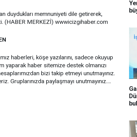
Ye
bü
n duydukları memnuniyeti dile getirerek,
etti. (HABER MERKEZİ) wwwicizgihaber.com
EN
ğımız haberleri, köşe yazılarını, sadece okuyup
ım yaparak haber sitemize destek olmanızı
esaplarımızdan bizi takip etmeyi unutmayınız.
eriz. Gruplarınızda paylaşmayı unutmayınız….
Ga
Dü
bu