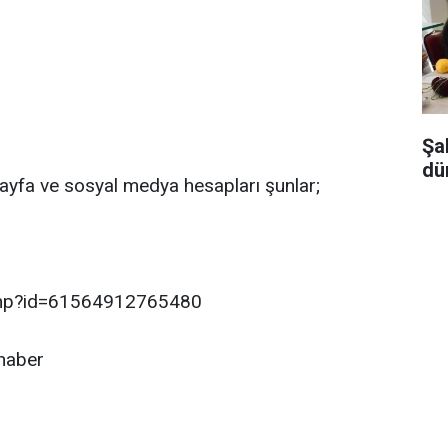
Şa
dü
ayfa ve sosyal medya hesapları şunlar;
.php?id=61564912765480
haber