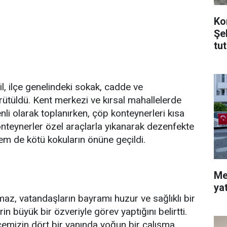
Ko
Şe
tu
İ
, ilçe genelindeki sokak, cadde ve
ütüldü. Kent merkezi ve kırsal mahallelerde
nli olarak toplanırken, çöp konteynerleri kısa
onteynerler özel araçlarla yıkanarak dezenfekte
 hem de kötü kokuların önüne geçildi.
Me
ya
az, vatandaşların bayramı huzur ve sağlıklı bir
n büyük bir özveriyle görev yaptığını belirtti.
çemizin dört bir yanında yoğun bir çalışma