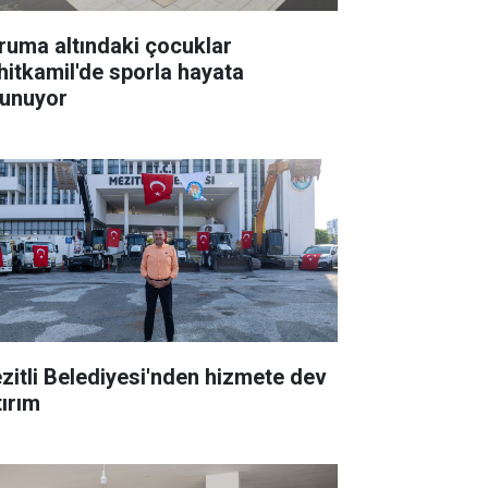
ruma altındaki çocuklar
hitkamil'de sporla hayata
tunuyor
zitli Belediyesi'nden hizmete dev
tırım