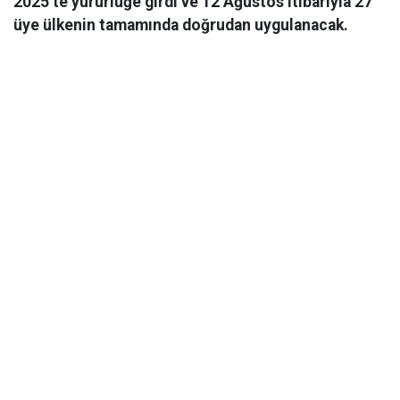
2025’te yürürlüğe girdi ve 12 Ağustos itibarıyla 27
üye ülkenin tamamında doğrudan uygulanacak.